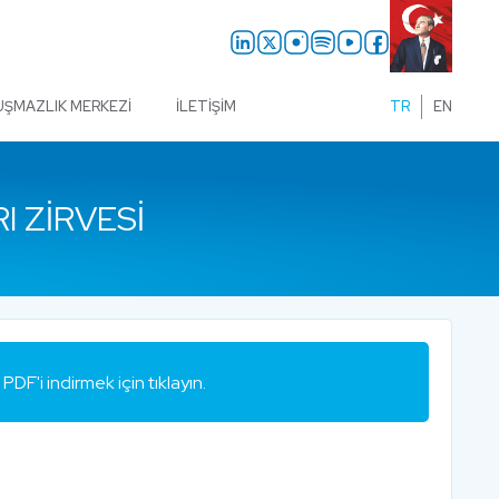
UŞMAZLIK MERKEZI
İLETIŞIM
TR
EN
I ZIRVESI
PDF'i indirmek için tıklayın.