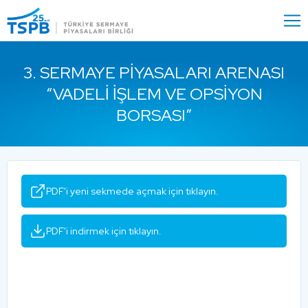
Menu
Close
3. SERMAYE PIYASALARI ARENASI
“VADELI İŞLEM VE OPSIYON
BORSASI”
PDF'i yeni sekmede açmak için tıklayın.
PDF'i indirmek için tıklayın.