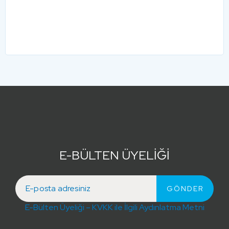
E-BÜLTEN ÜYELİĞİ
E-Bülten Üyeliği – KVKK ile İlgili Aydınlatma Metni