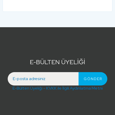
E-BÜLTEN ÜYELİĞİ
E-Bülten Üyeliği – KVKK ile İlgili Aydınlatma Metni