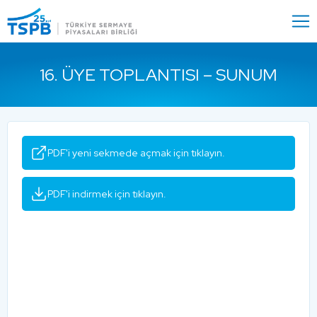
Menu
Close
16. ÜYE TOPLANTISI – SUNUM
PDF'i yeni sekmede açmak için tıklayın.
PDF'i indirmek için tıklayın.