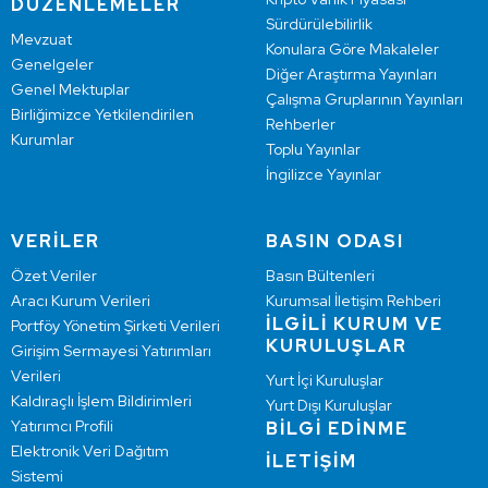
DÜZENLEMELER
Sürdürülebilirlik
Mevzuat
Konulara Göre Makaleler
Genelgeler
Diğer Araştırma Yayınları
Genel Mektuplar
Çalışma Gruplarının Yayınları
Birliğimizce Yetkilendirilen
Rehberler
Kurumlar
Toplu Yayınlar
İngilizce Yayınlar
VERİLER
BASIN ODASI
Özet Veriler
Basın Bültenleri
Aracı Kurum Verileri
Kurumsal İletişim Rehberi
İLGİLİ KURUM VE
Portföy Yönetim Şirketi Verileri
KURULUŞLAR
Girişim Sermayesi Yatırımları
Verileri
Yurt İçi Kuruluşlar
Kaldıraçlı İşlem Bildirimleri
Yurt Dışı Kuruluşlar
Yatırımcı Profili
BİLGİ EDİNME
Elektronik Veri Dağıtım
İLETİŞİM
Sistemi