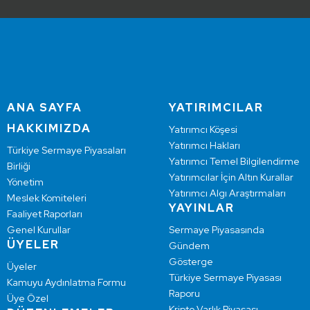
ANA SAYFA
YATIRIMCILAR
HAKKIMIZDA
Yatırımcı Köşesi
Yatırımcı Hakları
Türkiye Sermaye Piyasaları
Yatırımcı Temel Bilgilendirme
Birliği
Yatırımcılar İçin Altın Kurallar
Yönetim
Yatırımcı Algı Araştırmaları
Meslek Komiteleri
YAYINLAR
Faaliyet Raporları
Genel Kurullar
Sermaye Piyasasında
ÜYELER
Gündem
Gösterge
Üyeler
Türkiye Sermaye Piyasası
Kamuyu Aydınlatma Formu
Raporu
Üye Özel
Kripto Varlık Piyasası