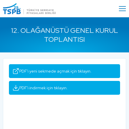
Menu
Close
12. OLAĞANÜSTÜ GENEL KURUL
TOPLANTISI
PDF'i yeni sekmede açmak için tıklayın.
PDF'i indirmek için tıklayın.