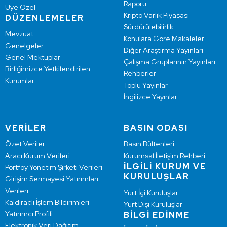
Raporu
Üye Özel
Kripto Varlık Piyasası
DÜZENLEMELER
Sürdürülebilirlik
Mevzuat
Konulara Göre Makaleler
Genelgeler
Diğer Araştırma Yayınları
Genel Mektuplar
Çalışma Gruplarının Yayınları
Birliğimizce Yetkilendirilen
Rehberler
Kurumlar
Toplu Yayınlar
İngilizce Yayınlar
VERİLER
BASIN ODASI
Özet Veriler
Basın Bültenleri
Aracı Kurum Verileri
Kurumsal İletişim Rehberi
İLGİLİ KURUM VE
Portföy Yönetim Şirketi Verileri
KURULUŞLAR
Girişim Sermayesi Yatırımları
Verileri
Yurt İçi Kuruluşlar
Kaldıraçlı İşlem Bildirimleri
Yurt Dışı Kuruluşlar
Yatırımcı Profili
BİLGİ EDİNME
Elektronik Veri Dağıtım