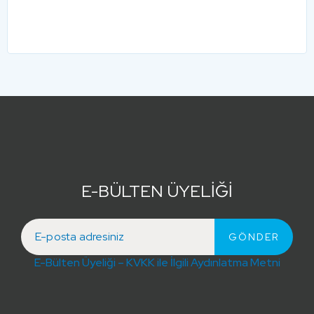
E-BÜLTEN ÜYELİĞİ
E-Bülten Üyeliği – KVKK ile İlgili Aydınlatma Metni