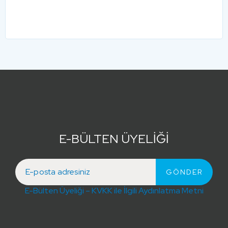
E-BÜLTEN ÜYELİĞİ
E-Bülten Üyeliği – KVKK ile İlgili Aydınlatma Metni