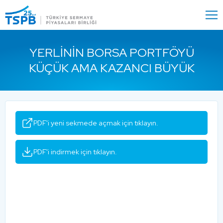
Menu
Close
YERLININ BORSA PORTFÖYÜ
KÜÇÜK AMA KAZANCI BÜYÜK
PDF'i yeni sekmede açmak için tıklayın.
PDF'i indirmek için tıklayın.