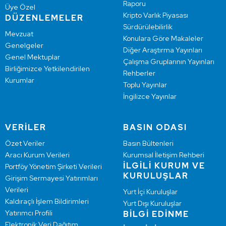
Raporu
Üye Özel
Kripto Varlık Piyasası
DÜZENLEMELER
Sürdürülebilirlik
Mevzuat
Konulara Göre Makaleler
Genelgeler
Diğer Araştırma Yayınları
Genel Mektuplar
Çalışma Gruplarının Yayınları
Birliğimizce Yetkilendirilen
Rehberler
Kurumlar
Toplu Yayınlar
İngilizce Yayınlar
VERİLER
BASIN ODASI
Özet Veriler
Basın Bültenleri
Aracı Kurum Verileri
Kurumsal İletişim Rehberi
İLGİLİ KURUM VE
Portföy Yönetim Şirketi Verileri
KURULUŞLAR
Girişim Sermayesi Yatırımları
Verileri
Yurt İçi Kuruluşlar
Kaldıraçlı İşlem Bildirimleri
Yurt Dışı Kuruluşlar
Yatırımcı Profili
BİLGİ EDİNME
Elektronik Veri Dağıtım