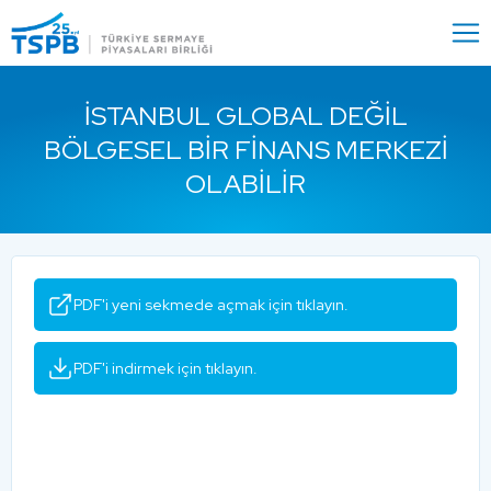
Menu
Close
İSTANBUL GLOBAL DEĞIL
BÖLGESEL BIR FINANS MERKEZI
OLABILIR
PDF'i yeni sekmede açmak için tıklayın.
PDF'i indirmek için tıklayın.