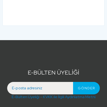
E-BÜLTEN ÜYELİĞİ
E-Bülten Üyeliği – KVKK ile İlgili Aydınlatma Metni