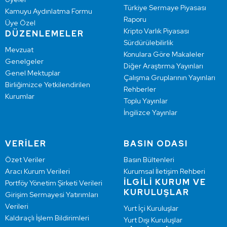
Türkiye Sermaye Piyasası
Kamuyu Aydınlatma Formu
Raporu
Üye Özel
Kripto Varlık Piyasası
DÜZENLEMELER
Sürdürülebilirlik
Mevzuat
Konulara Göre Makaleler
Genelgeler
Diğer Araştırma Yayınları
Genel Mektuplar
Çalışma Gruplarının Yayınları
Birliğimizce Yetkilendirilen
Rehberler
Kurumlar
Toplu Yayınlar
İngilizce Yayınlar
VERİLER
BASIN ODASI
Özet Veriler
Basın Bültenleri
Aracı Kurum Verileri
Kurumsal İletişim Rehberi
İLGİLİ KURUM VE
Portföy Yönetim Şirketi Verileri
KURULUŞLAR
Girişim Sermayesi Yatırımları
Verileri
Yurt İçi Kuruluşlar
Kaldıraçlı İşlem Bildirimleri
Yurt Dışı Kuruluşlar