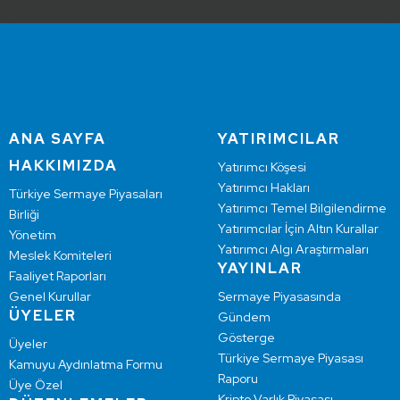
ANA SAYFA
YATIRIMCILAR
HAKKIMIZDA
Yatırımcı Köşesi
Yatırımcı Hakları
Türkiye Sermaye Piyasaları
Yatırımcı Temel Bilgilendirme
Birliği
Yatırımcılar İçin Altın Kurallar
Yönetim
Yatırımcı Algı Araştırmaları
Meslek Komiteleri
YAYINLAR
Faaliyet Raporları
Genel Kurullar
Sermaye Piyasasında
ÜYELER
Gündem
Gösterge
Üyeler
Türkiye Sermaye Piyasası
Kamuyu Aydınlatma Formu
Raporu
Üye Özel
Kripto Varlık Piyasası