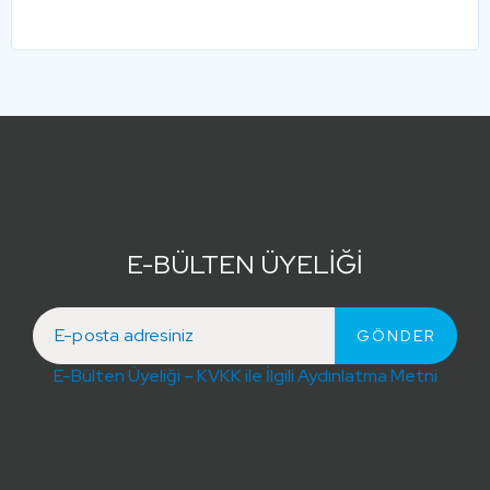
E-BÜLTEN ÜYELİĞİ
E-Bülten Üyeliği – KVKK ile İlgili Aydınlatma Metni