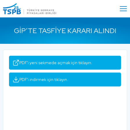
Menu
Close
GİP’TE TASFIYE KARARI ALINDI
PDF'i yeni sekmede açmak için tıklayın.
PDF'i indirmek için tıklayın.