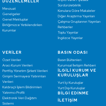
DÜZENLEMELER
Sürdürülebilirlik
Mevzuat
Konulara Göre Makaleler
Genelgeler
Diğer Araştırma Yayınları
Genel Mektuplar
Çalışma Gruplarının Yayınları
Birliğimizce Yetkilendirilen
Rehberler
Kurumlar
Toplu Yayınlar
İngilizce Yayınlar
VERİLER
BASIN ODASI
Özet Veriler
Basın Bültenleri
Aracı Kurum Verileri
Kurumsal İletişim Rehberi
İLGİLİ KURUM VE
Portföy Yönetim Şirketi Verileri
KURULUŞLAR
Girişim Sermayesi Yatırımları
Verileri
Yurt İçi Kuruluşlar
Kaldıraçlı İşlem Bildirimleri
Yurt Dışı Kuruluşlar
Yatırımcı Profili
BİLGİ EDİNME
Elektronik Veri Dağıtım
İLETİŞİM
Sistemi