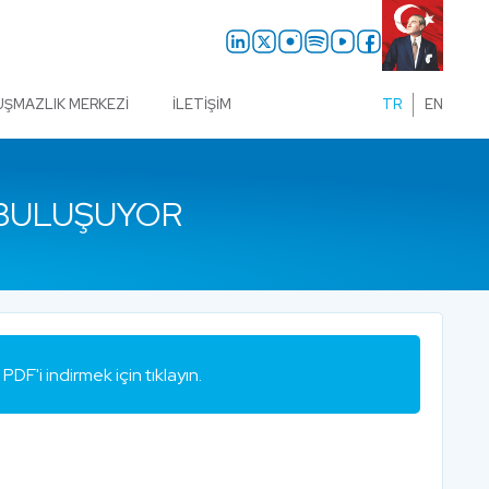
UŞMAZLIK MERKEZI
İLETIŞIM
TR
EN
 BULUŞUYOR
PDF'i indirmek için tıklayın.