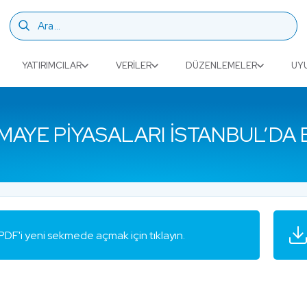
YATIRIMCILAR
VERILER
DÜZENLEMELER
UY
MAYE PIYASALARI İSTANBUL’DA
PDF'i yeni sekmede açmak için tıklayın.