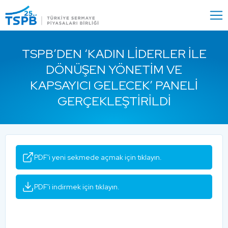
Menu
Close
TSPB’DEN ‘KADIN LIDERLER ILE
DÖNÜŞEN YÖNETIM VE
KAPSAYICI GELECEK’ PANELI
GERÇEKLEŞTIRILDI
PDF'i yeni sekmede açmak için tıklayın.
PDF'i indirmek için tıklayın.