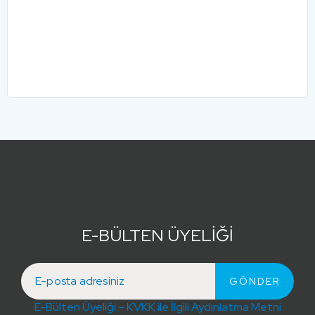
E-BÜLTEN ÜYELİĞİ
E-Bülten Üyeliği – KVKK ile İlgili Aydınlatma Metni