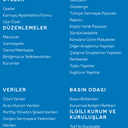
Gündem
Gösterge
Üyeler
Türkiye Sermaye Piyasası
Kamuyu Aydınlatma Formu
Raporu
Üye Özel
Kripto Varlık Piyasası
DÜZENLEMELER
Sürdürülebilirlik
Mevzuat
Konulara Göre Makaleler
Genelgeler
Diğer Araştırma Yayınları
Genel Mektuplar
Çalışma Gruplarının Yayınları
Birliğimizce Yetkilendirilen
Rehberler
Kurumlar
Toplu Yayınlar
İngilizce Yayınlar
VERİLER
BASIN ODASI
Özet Veriler
Basın Bültenleri
Aracı Kurum Verileri
Kurumsal İletişim Rehberi
İLGİLİ KURUM VE
Portföy Yönetim Şirketi Verileri
KURULUŞLAR
Girişim Sermayesi Yatırımları
Verileri
Yurt İçi Kuruluşlar