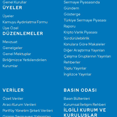
Genel Kurullar
Sermaye Piyasasında
ÜYELER
Gündem
Gösterge
Üyeler
Türkiye Sermaye Piyasası
Kamuyu Aydınlatma Formu
Raporu
Üye Özel
Kripto Varlık Piyasası
DÜZENLEMELER
Sürdürülebilirlik
Mevzuat
Konulara Göre Makaleler
Genelgeler
Diğer Araştırma Yayınları
Genel Mektuplar
Çalışma Gruplarının Yayınları
Birliğimizce Yetkilendirilen
Rehberler
Kurumlar
Toplu Yayınlar
İngilizce Yayınlar
VERİLER
BASIN ODASI
Özet Veriler
Basın Bültenleri
Aracı Kurum Verileri
Kurumsal İletişim Rehberi
İLGİLİ KURUM VE
Portföy Yönetim Şirketi Verileri
KURULUŞLAR
Girişim Sermayesi Yatırımları