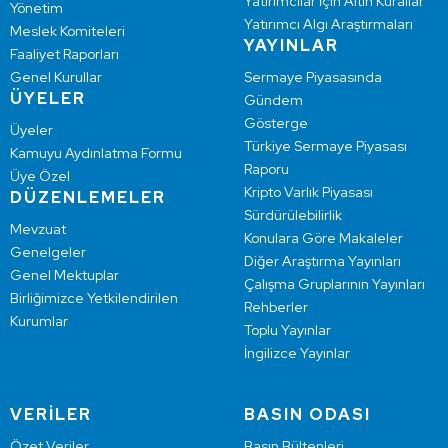
Yatırımcılar İçin Altın Kurallar
Yönetim
Yatırımcı Algı Araştırmaları
Meslek Komiteleri
YAYINLAR
Faaliyet Raporları
Genel Kurullar
Sermaye Piyasasında
ÜYELER
Gündem
Gösterge
Üyeler
Türkiye Sermaye Piyasası
Kamuyu Aydınlatma Formu
Raporu
Üye Özel
Kripto Varlık Piyasası
DÜZENLEMELER
Sürdürülebilirlik
Mevzuat
Konulara Göre Makaleler
Genelgeler
Diğer Araştırma Yayınları
Genel Mektuplar
Çalışma Gruplarının Yayınları
Birliğimizce Yetkilendirilen
Rehberler
Kurumlar
Toplu Yayınlar
İngilizce Yayınlar
VERİLER
BASIN ODASI
Özet Veriler
Basın Bültenleri