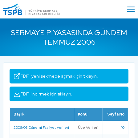
Menu
Close
SERMAYE PIYASASINDA GÜNDEM
TEMMUZ 2006
PDF'i yeni sekmede açmak için tıklayın.
PDF'i indirmek için tıklayın.
Başlık
Konu
Sayfa No
2006/03 Dönemi Faaliyet Verileri
Üye Verileri
10