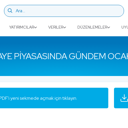
YATIRIMCILAR
VERILER
DÜZENLEMELER
UY
YE PIYASASINDA GÜNDEM OCA
PDF'i yeni sekmede açmak için tıklayın.