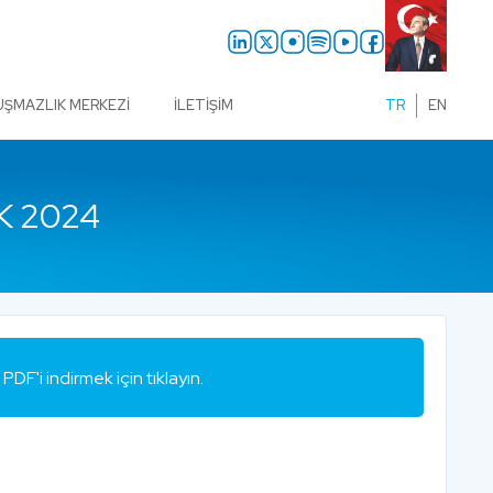
UŞMAZLIK MERKEZI
İLETIŞIM
TR
EN
K 2024
PDF'i indirmek için tıklayın.