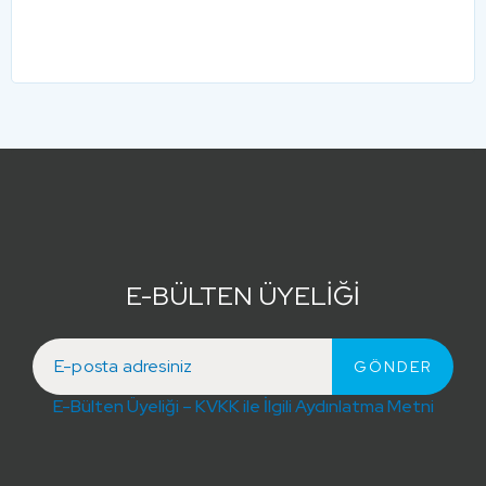
E-BÜLTEN ÜYELİĞİ
E-Bülten Üyeliği – KVKK ile İlgili Aydınlatma Metni