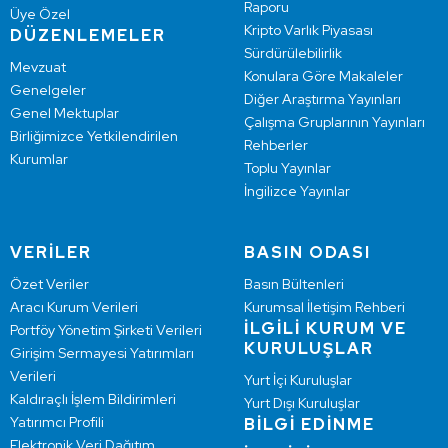
Raporu
Üye Özel
Kripto Varlık Piyasası
DÜZENLEMELER
Sürdürülebilirlik
Mevzuat
Konulara Göre Makaleler
Genelgeler
Diğer Araştırma Yayınları
Genel Mektuplar
Çalışma Gruplarının Yayınları
Birliğimizce Yetkilendirilen
Rehberler
Kurumlar
Toplu Yayınlar
İngilizce Yayınlar
VERİLER
BASIN ODASI
Özet Veriler
Basın Bültenleri
Aracı Kurum Verileri
Kurumsal İletişim Rehberi
İLGİLİ KURUM VE
Portföy Yönetim Şirketi Verileri
KURULUŞLAR
Girişim Sermayesi Yatırımları
Verileri
Yurt İçi Kuruluşlar
Kaldıraçlı İşlem Bildirimleri
Yurt Dışı Kuruluşlar
Yatırımcı Profili
BİLGİ EDİNME
Elektronik Veri Dağıtım