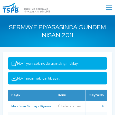
Menu
Close
SERMAYE PIYASASINDA GÜNDEM
NISAN 2011
PDF'i yeni sekmede açmak için tıklayın.
PDF'i indirmek için tıklayın.
Başlık
Konu
Sayfa No
Macaristan Sermaye Piyasası
Ülke İncelemesi
9