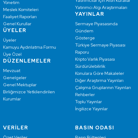
Yatırımcılar İçin Altın Kurallar
Yönetim
Yatırımcı Algı Araştırmaları
Meslek Komiteleri
YAYINLAR
Faaliyet Raporları
Genel Kurullar
Sermaye Piyasasında
ÜYELER
Gündem
Gösterge
Üyeler
Türkiye Sermaye Piyasası
Kamuyu Aydınlatma Formu
Raporu
Üye Özel
Kripto Varlık Piyasası
DÜZENLEMELER
Sürdürülebilirlik
Mevzuat
Konulara Göre Makaleler
Genelgeler
Diğer Araştırma Yayınları
Genel Mektuplar
Çalışma Gruplarının Yayınları
Birliğimizce Yetkilendirilen
Rehberler
Kurumlar
Toplu Yayınlar
İngilizce Yayınlar
VERİLER
BASIN ODASI
Özet Veriler
Basın Bültenleri