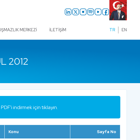
UŞMAZLIK MERKEZI
İLETIŞIM
TR
EN
L 2012
PDF'i indirmek için tıklayın.
Konu
Sayfa No