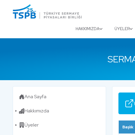
Menu
Close
HAKKIMIZDA
ÜYELER
SERMA
Ana Sayfa
Hakkımızda
Üyeler
Başlık