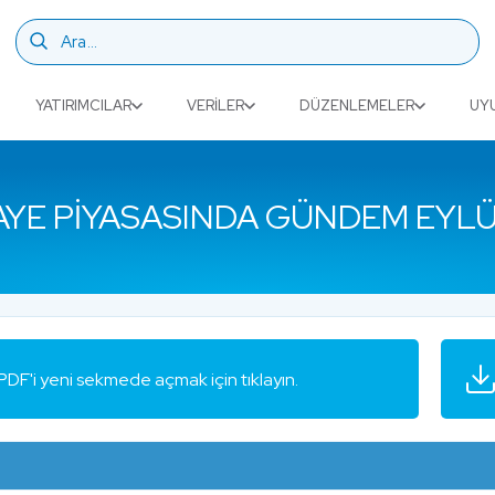
YATIRIMCILAR
VERILER
DÜZENLEMELER
UY
YE PIYASASINDA GÜNDEM EYLÜ
PDF'i yeni sekmede açmak için tıklayın.