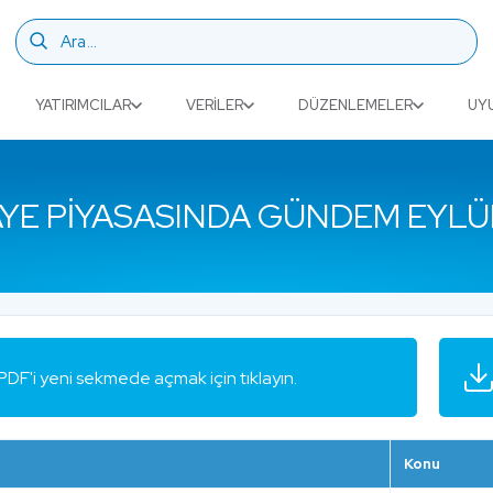
YATIRIMCILAR
VERILER
DÜZENLEMELER
UY
YE PIYASASINDA GÜNDEM EYLÜ
PDF'i yeni sekmede açmak için tıklayın.
Konu