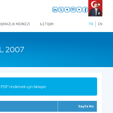
UŞMAZLIK MERKEZI
İLETIŞIM
TR
EN
L 2007
PDF'i indirmek için tıklayın.
Sayfa No