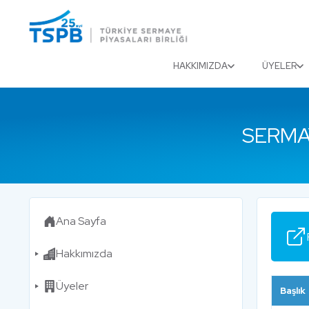
Menu
Close
HAKKIMIZDA
ÜYELER
SERMA
Ana Sayfa
Hakkımızda
Üyeler
Başlık