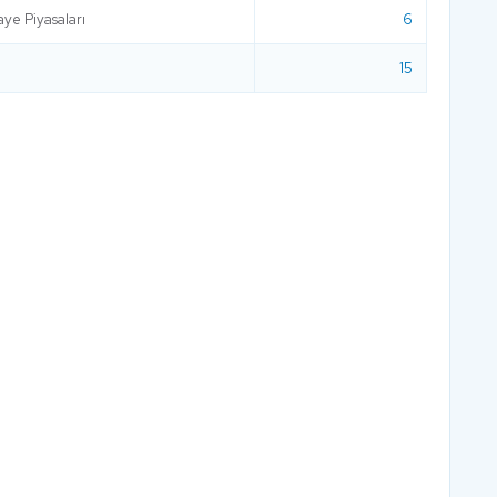
ye Piyasaları
6
15