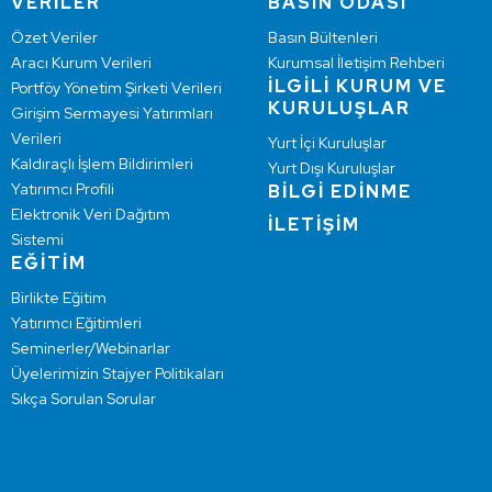
VERİLER
BASIN ODASI
Özet Veriler
Basın Bültenleri
Aracı Kurum Verileri
Kurumsal İletişim Rehberi
İLGİLİ KURUM VE
Portföy Yönetim Şirketi Verileri
KURULUŞLAR
Girişim Sermayesi Yatırımları
Verileri
Yurt İçi Kuruluşlar
Kaldıraçlı İşlem Bildirimleri
Yurt Dışı Kuruluşlar
Yatırımcı Profili
BİLGİ EDİNME
Elektronik Veri Dağıtım
İLETİŞİM
Sistemi
EĞİTİM
Birlikte Eğitim
Yatırımcı Eğitimleri
Seminerler/Webinarlar
Üyelerimizin Stajyer Politikaları
Sıkça Sorulan Sorular