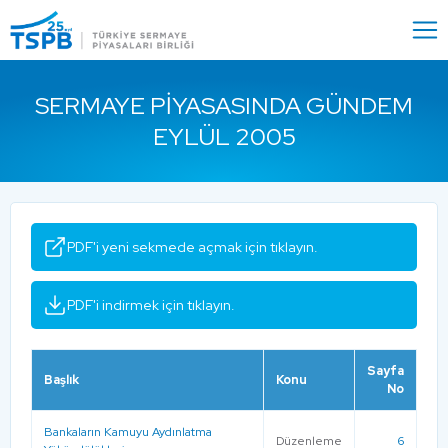
Menu
Close
SERMAYE PIYASASINDA GÜNDEM
EYLÜL 2005
PDF'i yeni sekmede açmak için tıklayın.
PDF'i indirmek için tıklayın.
Sayfa
Başlık
Konu
No
Bankaların Kamuyu Aydınlatma
Düzenleme
6