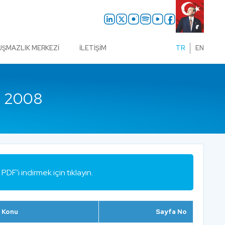
UŞMAZLIK MERKEZI
İLETIŞIM
TR
EN
 2008
PDF'i indirmek için tıklayın.
Konu
Sayfa No