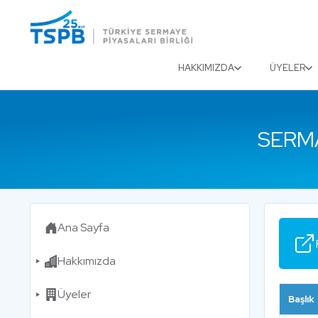
Menu
Close
HAKKIMIZDA
ÜYELER
SERM
Ana Sayfa
Hakkımızda
Üyeler
Başlık