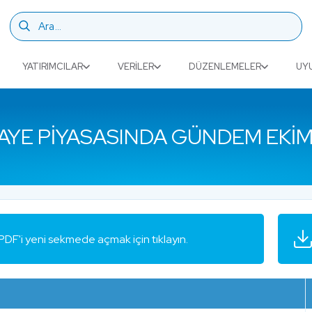
YATIRIMCILAR
VERILER
DÜZENLEMELER
UY
AYE PIYASASINDA GÜNDEM EKIM
PDF'i yeni sekmede açmak için tıklayın.