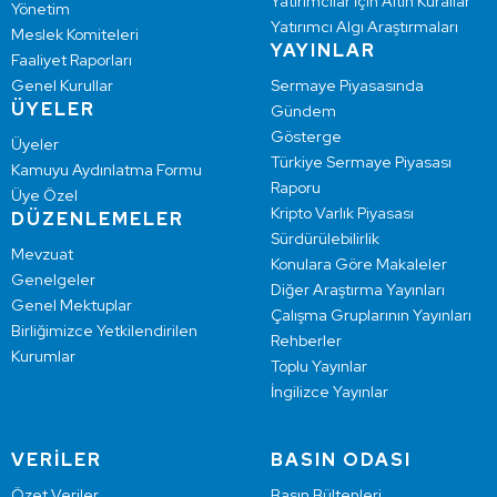
Yatırımcılar İçin Altın Kurallar
Yönetim
Yatırımcı Algı Araştırmaları
Meslek Komiteleri
YAYINLAR
Faaliyet Raporları
Genel Kurullar
Sermaye Piyasasında
ÜYELER
Gündem
Gösterge
Üyeler
Türkiye Sermaye Piyasası
Kamuyu Aydınlatma Formu
Raporu
Üye Özel
Kripto Varlık Piyasası
DÜZENLEMELER
Sürdürülebilirlik
Mevzuat
Konulara Göre Makaleler
Genelgeler
Diğer Araştırma Yayınları
Genel Mektuplar
Çalışma Gruplarının Yayınları
Birliğimizce Yetkilendirilen
Rehberler
Kurumlar
Toplu Yayınlar
İngilizce Yayınlar
VERİLER
BASIN ODASI
Özet Veriler
Basın Bültenleri