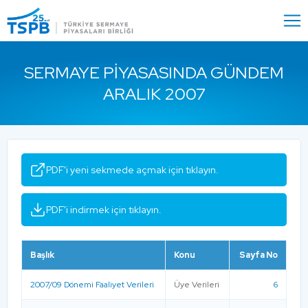
Menu
Close
SERMAYE PIYASASINDA GÜNDEM
ARALIK 2007
PDF'i yeni sekmede açmak için tıklayın.
PDF'i indirmek için tıklayın.
Başlık
Konu
Sayfa No
2007/09 Dönemi Faaliyet Verileri
Üye Verileri
6