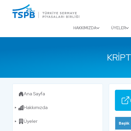
Menu
Close
HAKKIMIZDA
ÜYELER
KRIPT
Ana Sayfa
Hakkımızda
Üyeler
Başlık