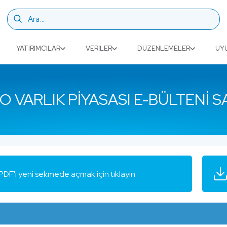
YATIRIMCILAR
VERILER
DÜZENLEMELER
UY
O VARLIK PIYASASI E-BÜLTENI SA
PDF'i yeni sekmede açmak için tıklayın.