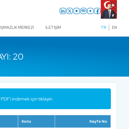
UŞMAZLIK MERKEZI
İLETIŞIM
TR
EN
YI: 20
PDF'i indirmek için tıklayın.
Konu
Sayfa No