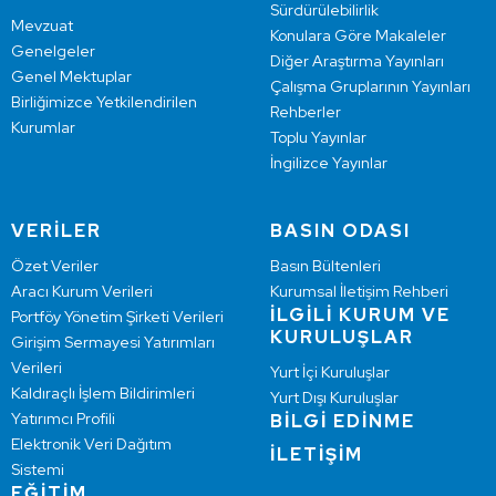
Sürdürülebilirlik
Mevzuat
Konulara Göre Makaleler
Genelgeler
Diğer Araştırma Yayınları
Genel Mektuplar
Çalışma Gruplarının Yayınları
Birliğimizce Yetkilendirilen
Rehberler
Kurumlar
Toplu Yayınlar
İngilizce Yayınlar
VERİLER
BASIN ODASI
Özet Veriler
Basın Bültenleri
Aracı Kurum Verileri
Kurumsal İletişim Rehberi
İLGİLİ KURUM VE
Portföy Yönetim Şirketi Verileri
KURULUŞLAR
Girişim Sermayesi Yatırımları
Verileri
Yurt İçi Kuruluşlar
Kaldıraçlı İşlem Bildirimleri
Yurt Dışı Kuruluşlar
Yatırımcı Profili
BİLGİ EDİNME
Elektronik Veri Dağıtım
İLETİŞİM
Sistemi
EĞİTİM