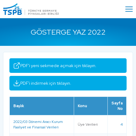
Menu
Close
GÖSTERGE YAZ 2022
PDF'i yeni sekmede açmak için tıklayın.
PDF'i indirmek için tıklayın.
Sayfa
Başlık
Konu
No
2022/03 Dönemi Aracı Kurum
Üye Verileri
4
Faaliyet ve Finansal Verileri