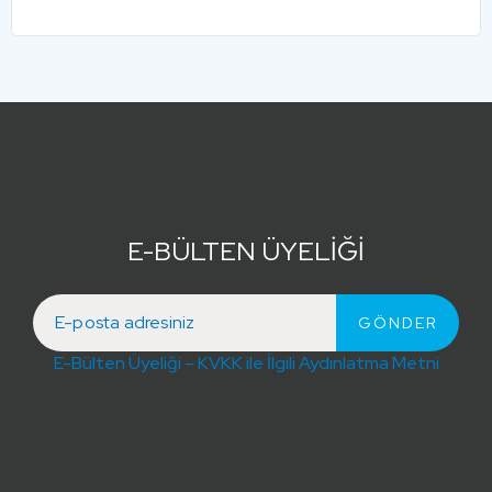
E-BÜLTEN ÜYELİĞİ
E-Bülten Üyeliği – KVKK ile İlgili Aydınlatma Metni