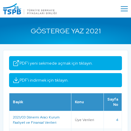
Menu
Close
GÖSTERGE YAZ 2021
PDF'i yeni sekmede açmak için tıklayın.
PDF'i indirmek için tıklayın.
Sayfa
Başlık
Konu
No
2021/03 Dönemi Aracı Kurum
Üye Verileri
4
Faaliyet ve Finansal Verileri