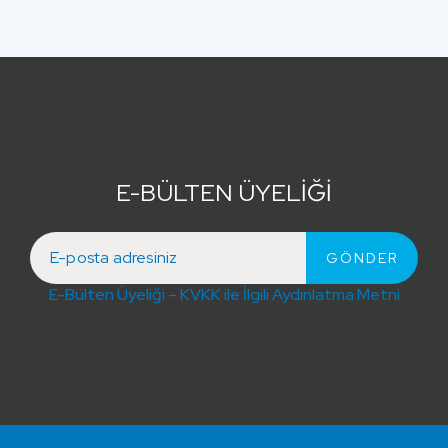
E-BÜLTEN ÜYELİĞİ
E-Bülten Üyeliği – KVKK ile İlgili Aydınlatma Metni