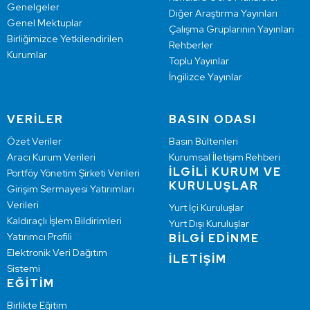
Genelgeler
Diğer Araştırma Yayınları
Genel Mektuplar
Çalışma Gruplarının Yayınları
Birliğimizce Yetkilendirilen
Rehberler
Kurumlar
Toplu Yayınlar
İngilizce Yayınlar
VERİLER
BASIN ODASI
Özet Veriler
Basın Bültenleri
Aracı Kurum Verileri
Kurumsal İletişim Rehberi
İLGİLİ KURUM VE
Portföy Yönetim Şirketi Verileri
KURULUŞLAR
Girişim Sermayesi Yatırımları
Verileri
Yurt İçi Kuruluşlar
Kaldıraçlı İşlem Bildirimleri
Yurt Dışı Kuruluşlar
Yatırımcı Profili
BİLGİ EDİNME
Elektronik Veri Dağıtım
İLETİŞİM
Sistemi
EĞİTİM
Birlikte Eğitim