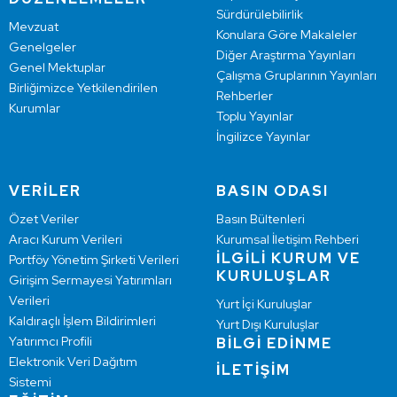
Sürdürülebilirlik
Mevzuat
Konulara Göre Makaleler
Genelgeler
Diğer Araştırma Yayınları
Genel Mektuplar
Çalışma Gruplarının Yayınları
Birliğimizce Yetkilendirilen
Rehberler
Kurumlar
Toplu Yayınlar
İngilizce Yayınlar
VERİLER
BASIN ODASI
Özet Veriler
Basın Bültenleri
Aracı Kurum Verileri
Kurumsal İletişim Rehberi
İLGİLİ KURUM VE
Portföy Yönetim Şirketi Verileri
KURULUŞLAR
Girişim Sermayesi Yatırımları
Verileri
Yurt İçi Kuruluşlar
Kaldıraçlı İşlem Bildirimleri
Yurt Dışı Kuruluşlar
Yatırımcı Profili
BİLGİ EDİNME
Elektronik Veri Dağıtım
İLETİŞİM
Sistemi