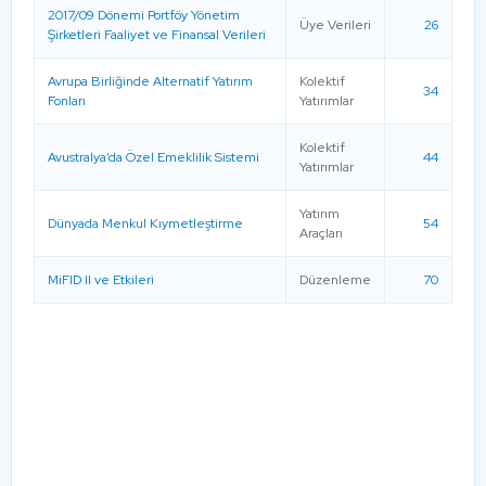
2017/09 Dönemi Portföy Yönetim
Üye Verileri
26
Şirketleri Faaliyet ve Finansal Verileri
Avrupa Birliğinde Alternatif Yatırım
Kolektif
34
Fonları
Yatırımlar
Kolektif
Avustralya’da Özel Emeklilik Sistemi
44
Yatırımlar
Yatırım
Dünyada Menkul Kıymetleştirme
54
Araçları
MiFID II ve Etkileri
Düzenleme
70