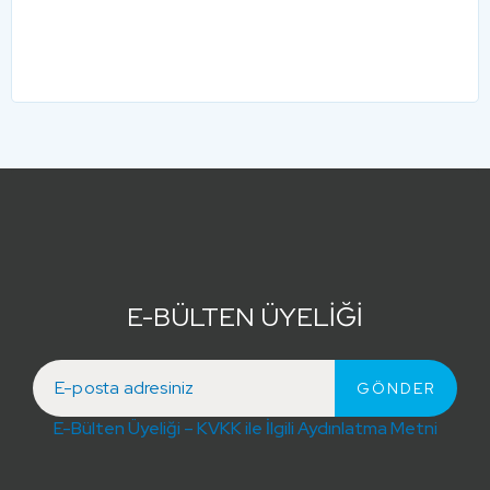
E-BÜLTEN ÜYELİĞİ
E-Bülten Üyeliği – KVKK ile İlgili Aydınlatma Metni