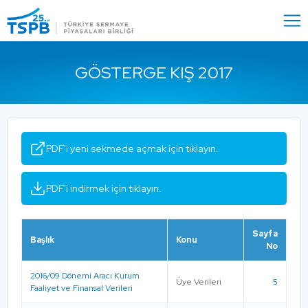
Menu
Close
GÖSTERGE KIŞ 2017
PDF'i yeni sekmede açmak için tıklayın.
PDF'i indirmek için tıklayın.
Sayfa
Başlık
Konu
No
2016/09 Dönemi Aracı Kurum
Üye Verileri
5
Faaliyet ve Finansal Verileri