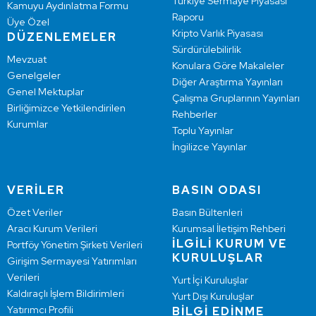
Türkiye Sermaye Piyasası
Kamuyu Aydınlatma Formu
Raporu
Üye Özel
Kripto Varlık Piyasası
DÜZENLEMELER
Sürdürülebilirlik
Mevzuat
Konulara Göre Makaleler
Genelgeler
Diğer Araştırma Yayınları
Genel Mektuplar
Çalışma Gruplarının Yayınları
Birliğimizce Yetkilendirilen
Rehberler
Kurumlar
Toplu Yayınlar
İngilizce Yayınlar
VERİLER
BASIN ODASI
Özet Veriler
Basın Bültenleri
Aracı Kurum Verileri
Kurumsal İletişim Rehberi
İLGİLİ KURUM VE
Portföy Yönetim Şirketi Verileri
KURULUŞLAR
Girişim Sermayesi Yatırımları
Verileri
Yurt İçi Kuruluşlar
Kaldıraçlı İşlem Bildirimleri
Yurt Dışı Kuruluşlar
Yatırımcı Profili
BİLGİ EDİNME