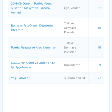
2016/09 Dönemi Portföy Yönetim
Şirketleri Faaliyet ve Finansal
Üye Verileri
27
Verileri
Türkiye
Bankalar Faiz Oranın Düşmesini
Sermaye
35
İster mi?
Piyasaları
Türkiye
Foreks Piyasası ve Aracı Kurumlar
Sermaye
51
Piyasaları
IOSCO Fon Ücret ve Giderleri En
Düzenleme
69
İyi Uygulamaları
Yeşil Tahviller
Sürdürülebilirlik
77