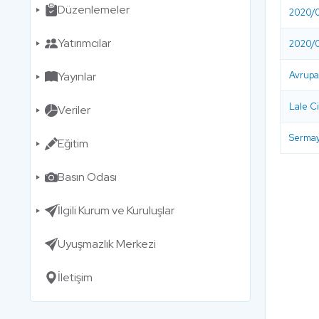
Düzenlemeler
2020/0
Yatırımcılar
2020/0
Yayınlar
Avrupa 
Lale C
Veriler
Sermay
Eğitim
Basın Odası
İlgili Kurum ve Kuruluşlar
Uyuşmazlık Merkezi
İletişim