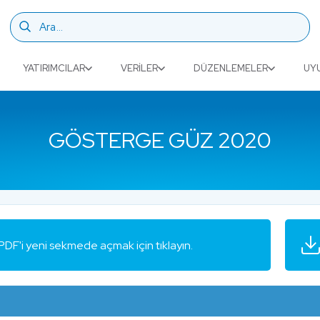
YATIRIMCILAR
VERILER
DÜZENLEMELER
UY
GÖSTERGE GÜZ 2020
PDF'i yeni sekmede açmak için tıklayın.