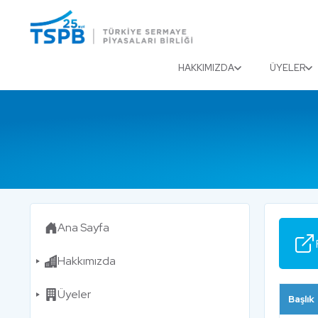
Menu
Close
HAKKIMIZDA
ÜYELER
Ana Sayfa
Hakkımızda
Üyeler
Başlık