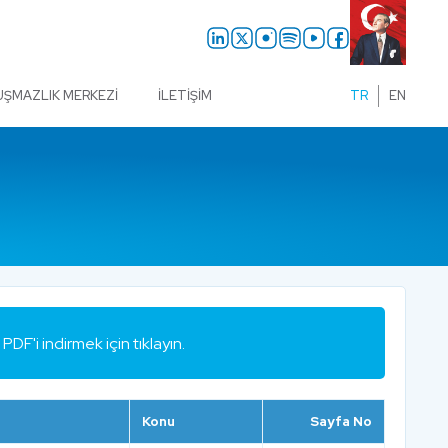
UŞMAZLIK MERKEZI
İLETIŞIM
TR
EN
PDF'i indirmek için tıklayın.
Konu
Sayfa No