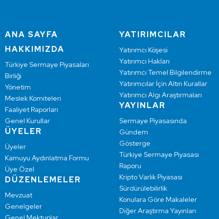
ANA SAYFA
YATIRIMCILAR
HAKKIMIZDA
Yatırımcı Köşesi
Yatırımcı Hakları
Türkiye Sermaye Piyasaları
Yatırımcı Temel Bilgilendirme
Birliği
Yatırımcılar İçin Altın Kurallar
Yönetim
Yatırımcı Algı Araştırmaları
Meslek Komiteleri
YAYINLAR
Faaliyet Raporları
Genel Kurullar
Sermaye Piyasasında
ÜYELER
Gündem
Gösterge
Üyeler
Türkiye Sermaye Piyasası
Kamuyu Aydınlatma Formu
Raporu
Üye Özel
Kripto Varlık Piyasası
DÜZENLEMELER
Sürdürülebilirlik
Mevzuat
Konulara Göre Makaleler
Genelgeler
Diğer Araştırma Yayınları
Genel Mektuplar