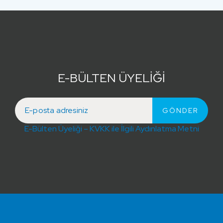
E-BÜLTEN ÜYELİĞİ
E-Bülten Üyeliği – KVKK ile İlgili Aydınlatma Metni