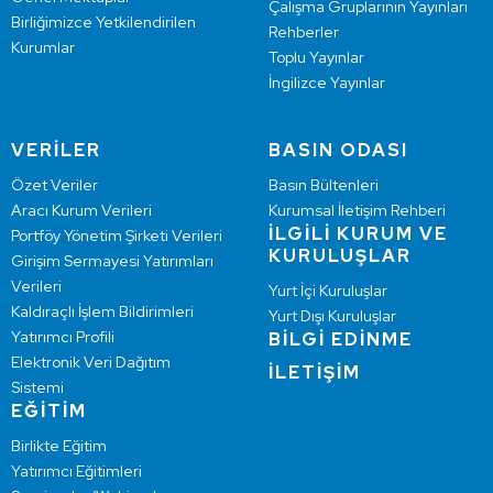
Çalışma Gruplarının Yayınları
Birliğimizce Yetkilendirilen
Rehberler
Kurumlar
Toplu Yayınlar
İngilizce Yayınlar
VERİLER
BASIN ODASI
Özet Veriler
Basın Bültenleri
Aracı Kurum Verileri
Kurumsal İletişim Rehberi
İLGİLİ KURUM VE
Portföy Yönetim Şirketi Verileri
KURULUŞLAR
Girişim Sermayesi Yatırımları
Verileri
Yurt İçi Kuruluşlar
Kaldıraçlı İşlem Bildirimleri
Yurt Dışı Kuruluşlar
Yatırımcı Profili
BİLGİ EDİNME
Elektronik Veri Dağıtım
İLETİŞİM
Sistemi
EĞİTİM
Birlikte Eğitim
Yatırımcı Eğitimleri