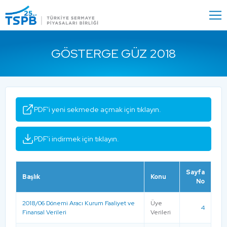
Menu
Close
GÖSTERGE GÜZ 2018
PDF'i yeni sekmede açmak için tıklayın.
PDF'i indirmek için tıklayın.
Sayfa
Başlık
Konu
No
2018/06 Dönemi Aracı Kurum Faaliyet ve
Üye
4
Finansal Verileri
Verileri