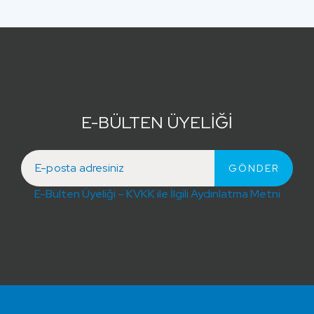
E-BÜLTEN ÜYELİĞİ
E-Bülten Üyeliği – KVKK ile İlgili Aydınlatma Metni