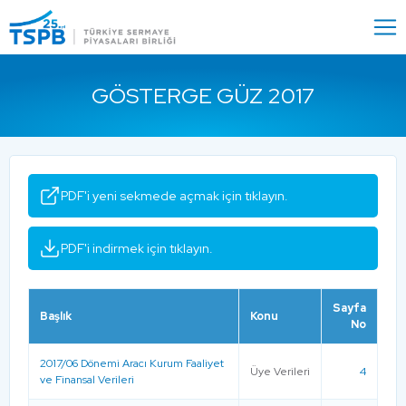
Menu
Close
GÖSTERGE GÜZ 2017
PDF'i yeni sekmede açmak için tıklayın.
PDF'i indirmek için tıklayın.
Sayfa
Başlık
Konu
No
2017/06 Dönemi Aracı Kurum Faaliyet
Üye Verileri
4
ve Finansal Verileri