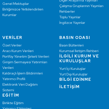
Diğer Araştırma Yayınları
Genel Mektuplar
Çalışma Gruplarının Yayınları
Birliğimizce Yetkilendirilen
Rehberler
Kurumlar
Toplu Yayınlar
İngilizce Yayınlar
VERİLER
BASIN ODASI
Özet Veriler
Basın Bültenleri
Aracı Kurum Verileri
Kurumsal İletişim Rehberi
İLGİLİ KURUM VE
Portföy Yönetim Şirketi Verileri
KURULUŞLAR
Girişim Sermayesi Yatırımları
Verileri
Yurt İçi Kuruluşlar
Kaldıraçlı İşlem Bildirimleri
Yurt Dışı Kuruluşlar
Yatırımcı Profili
BİLGİ EDİNME
Elektronik Veri Dağıtım
İLETİŞİM
Sistemi
EĞİTİM
Birlikte Eğitim
Yatırımcı Eğitimleri