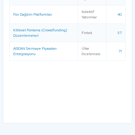
Kolektif
Fon Dağıtım Platformları
40
Yatırımlar
Kitlesel Fonlama (Crowdfunding)
Fintek
57
Düzenlemeleri
ASEAN Sermaye Piyasaları
Ülke
71
Entegrasyonu
İncelemesi