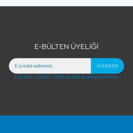
E-BÜLTEN ÜYELİĞİ
E-Bülten Üyeliği – KVKK ile İlgili Aydınlatma Metni