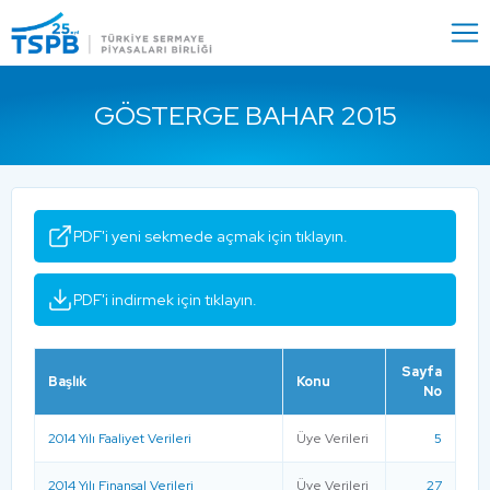
Menu
Close
GÖSTERGE BAHAR 2015
PDF'i yeni sekmede açmak için tıklayın.
PDF'i indirmek için tıklayın.
Sayfa
Başlık
Konu
No
2014 Yılı Faaliyet Verileri
Üye Verileri
5
2014 Yılı Finansal Verileri
Üye Verileri
27