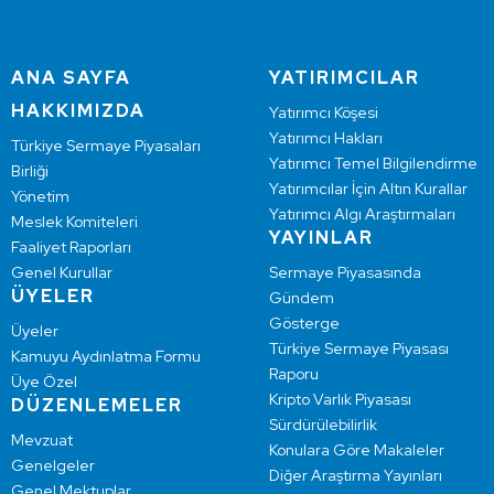
ANA SAYFA
YATIRIMCILAR
HAKKIMIZDA
Yatırımcı Köşesi
Yatırımcı Hakları
Türkiye Sermaye Piyasaları
Yatırımcı Temel Bilgilendirme
Birliği
Yatırımcılar İçin Altın Kurallar
Yönetim
Yatırımcı Algı Araştırmaları
Meslek Komiteleri
YAYINLAR
Faaliyet Raporları
Genel Kurullar
Sermaye Piyasasında
ÜYELER
Gündem
Gösterge
Üyeler
Türkiye Sermaye Piyasası
Kamuyu Aydınlatma Formu
Raporu
Üye Özel
Kripto Varlık Piyasası
DÜZENLEMELER
Sürdürülebilirlik
Mevzuat
Konulara Göre Makaleler
Genelgeler
Diğer Araştırma Yayınları
Genel Mektuplar