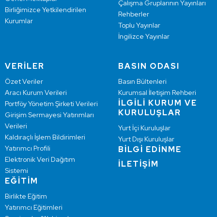
Çalışma Gruplarının Yayınları
Birliğimizce Yetkilendirilen
Rehberler
Kurumlar
Toplu Yayınlar
İngilizce Yayınlar
VERİLER
BASIN ODASI
Özet Veriler
Basın Bültenleri
Aracı Kurum Verileri
Kurumsal İletişim Rehberi
İLGİLİ KURUM VE
Portföy Yönetim Şirketi Verileri
KURULUŞLAR
Girişim Sermayesi Yatırımları
Verileri
Yurt İçi Kuruluşlar
Kaldıraçlı İşlem Bildirimleri
Yurt Dışı Kuruluşlar
Yatırımcı Profili
BİLGİ EDİNME
Elektronik Veri Dağıtım
İLETİŞİM
Sistemi
EĞİTİM
Birlikte Eğitim
Yatırımcı Eğitimleri