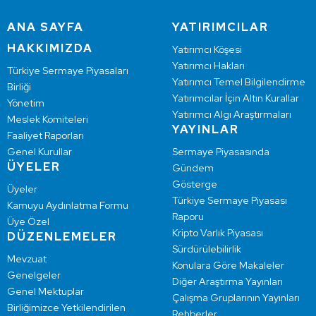
ANA SAYFA
YATIRIMCILAR
HAKKIMIZDA
Yatırımcı Köşesi
Yatırımcı Hakları
Türkiye Sermaye Piyasaları
Yatırımcı Temel Bilgilendirme
Birliği
Yatırımcılar İçin Altın Kurallar
Yönetim
Yatırımcı Algı Araştırmaları
Meslek Komiteleri
YAYINLAR
Faaliyet Raporları
Genel Kurullar
Sermaye Piyasasında
ÜYELER
Gündem
Gösterge
Üyeler
Türkiye Sermaye Piyasası
Kamuyu Aydınlatma Formu
Raporu
Üye Özel
Kripto Varlık Piyasası
DÜZENLEMELER
Sürdürülebilirlik
Mevzuat
Konulara Göre Makaleler
Genelgeler
Diğer Araştırma Yayınları
Genel Mektuplar
Çalışma Gruplarının Yayınları
Birliğimizce Yetkilendirilen
Rehberler