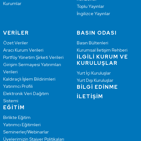
Kurumlar
Toplu Yayınlar
İngilizce Yayınlar
VERİLER
BASIN ODASI
Özet Veriler
Basın Bültenleri
Aracı Kurum Verileri
Kurumsal İletişim Rehberi
İLGİLİ KURUM VE
Portföy Yönetim Şirketi Verileri
KURULUŞLAR
Girişim Sermayesi Yatırımları
Verileri
Yurt İçi Kuruluşlar
Kaldıraçlı İşlem Bildirimleri
Yurt Dışı Kuruluşlar
Yatırımcı Profili
BİLGİ EDİNME
Elektronik Veri Dağıtım
İLETİŞİM
Sistemi
EĞİTİM
Birlikte Eğitim
Yatırımcı Eğitimleri
Seminerler/Webinarlar
Üyelerimizin Stajyer Politikaları