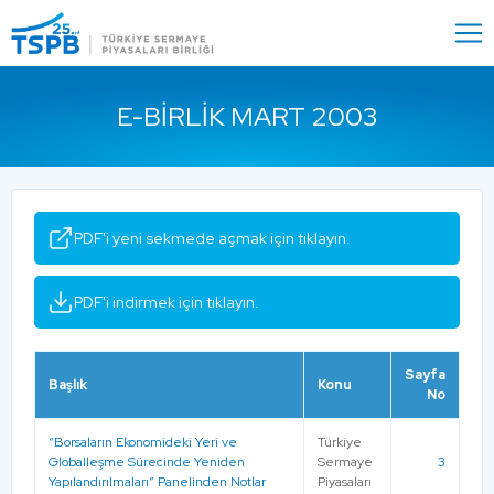
Menu
Close
E-BIRLIK MART 2003
PDF'i yeni sekmede açmak için tıklayın.
PDF'i indirmek için tıklayın.
Sayfa
Başlık
Konu
No
“Borsaların Ekonomideki Yeri ve
Türkiye
Globalleşme Sürecinde Yeniden
Sermaye
3
Yapılandırılmaları” Panelinden Notlar
Piyasaları