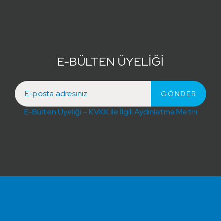
E-BÜLTEN ÜYELİĞİ
E-Bülten Üyeliği – KVKK ile İlgili Aydınlatma Metni