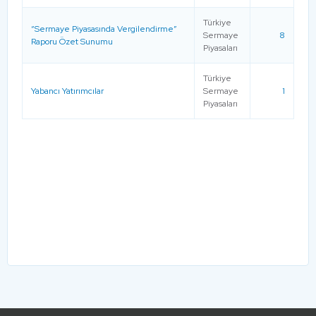
Türkiye
“Sermaye Piyasasında Vergilendirme”
Sermaye
8
Raporu Özet Sunumu
Piyasaları
Türkiye
Yabancı Yatırımcılar
Sermaye
1
Piyasaları