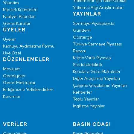
Yatırımcılar İçin Altın Kurallar
Yönetim
Yatırımcı Algı Araştırmaları
Meslek Komiteleri
YAYINLAR
Faaliyet Raporları
Genel Kurullar
Sermaye Piyasasında
ÜYELER
Gündem
Gösterge
Üyeler
Türkiye Sermaye Piyasası
Kamuyu Aydınlatma Formu
Raporu
Üye Özel
Kripto Varlık Piyasası
DÜZENLEMELER
Sürdürülebilirlik
Mevzuat
Konulara Göre Makaleler
Genelgeler
Diğer Araştırma Yayınları
Genel Mektuplar
Çalışma Gruplarının Yayınları
Birliğimizce Yetkilendirilen
Rehberler
Kurumlar
Toplu Yayınlar
İngilizce Yayınlar
VERİLER
BASIN ODASI
Özet Veriler
Basın Bültenleri