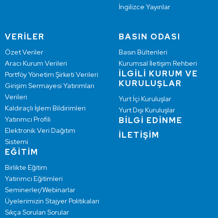
İngilizce Yayınlar
VERİLER
BASIN ODASI
Özet Veriler
Basın Bültenleri
Aracı Kurum Verileri
Kurumsal İletişim Rehberi
İLGİLİ KURUM VE
Portföy Yönetim Şirketi Verileri
KURULUŞLAR
Girişim Sermayesi Yatırımları
Verileri
Yurt İçi Kuruluşlar
Kaldıraçlı İşlem Bildirimleri
Yurt Dışı Kuruluşlar
Yatırımcı Profili
BİLGİ EDİNME
Elektronik Veri Dağıtım
İLETİŞİM
Sistemi
EĞİTİM
Birlikte Eğitim
Yatırımcı Eğitimleri
Seminerler/Webinarlar
Üyelerimizin Stajyer Politikaları
Sıkça Sorulan Sorular