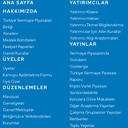
ANA SAYFA
YATIRIMCILAR
HAKKIMIZDA
Yatırımcı Köşesi
Yatırımcı Hakları
Türkiye Sermaye Piyasaları
Yatırımcı Temel Bilgilendirme
Birliği
Yatırımcılar İçin Altın Kurallar
Yönetim
Yatırımcı Algı Araştırmaları
Meslek Komiteleri
YAYINLAR
Faaliyet Raporları
Genel Kurullar
Sermaye Piyasasında
ÜYELER
Gündem
Gösterge
Üyeler
Türkiye Sermaye Piyasası
Kamuyu Aydınlatma Formu
Raporu
Üye Özel
Kripto Varlık Piyasası
DÜZENLEMELER
Sürdürülebilirlik
Mevzuat
Konulara Göre Makaleler
Genelgeler
Diğer Araştırma Yayınları
Genel Mektuplar
Çalışma Gruplarının Yayınları
Birliğimizce Yetkilendirilen
Rehberler
Kurumlar
Toplu Yayınlar