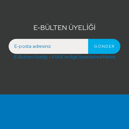
E-BÜLTEN ÜYELİĞİ
E-Bülten Üyeliği – KVKK ile İlgili Aydınlatma Metni