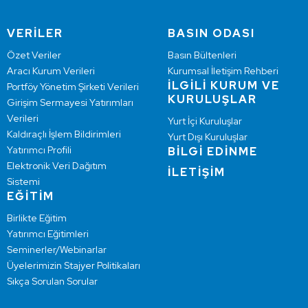
VERİLER
BASIN ODASI
Özet Veriler
Basın Bültenleri
Aracı Kurum Verileri
Kurumsal İletişim Rehberi
İLGİLİ KURUM VE
Portföy Yönetim Şirketi Verileri
KURULUŞLAR
Girişim Sermayesi Yatırımları
Verileri
Yurt İçi Kuruluşlar
Kaldıraçlı İşlem Bildirimleri
Yurt Dışı Kuruluşlar
Yatırımcı Profili
BİLGİ EDİNME
Elektronik Veri Dağıtım
İLETİŞİM
Sistemi
EĞİTİM
Birlikte Eğitim
Yatırımcı Eğitimleri
Seminerler/Webinarlar
Üyelerimizin Stajyer Politikaları
Sıkça Sorulan Sorular