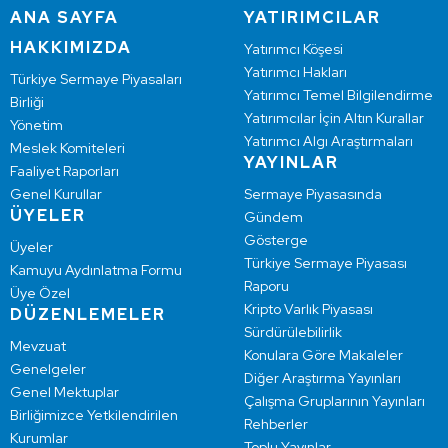
ANA SAYFA
YATIRIMCILAR
HAKKIMIZDA
Yatırımcı Köşesi
Yatırımcı Hakları
Türkiye Sermaye Piyasaları
Yatırımcı Temel Bilgilendirme
Birliği
Yatırımcılar İçin Altın Kurallar
Yönetim
Yatırımcı Algı Araştırmaları
Meslek Komiteleri
YAYINLAR
Faaliyet Raporları
Genel Kurullar
Sermaye Piyasasında
ÜYELER
Gündem
Gösterge
Üyeler
Türkiye Sermaye Piyasası
Kamuyu Aydınlatma Formu
Raporu
Üye Özel
Kripto Varlık Piyasası
DÜZENLEMELER
Sürdürülebilirlik
Mevzuat
Konulara Göre Makaleler
Genelgeler
Diğer Araştırma Yayınları
Genel Mektuplar
Çalışma Gruplarının Yayınları
Birliğimizce Yetkilendirilen
Rehberler
Kurumlar
Toplu Yayınlar