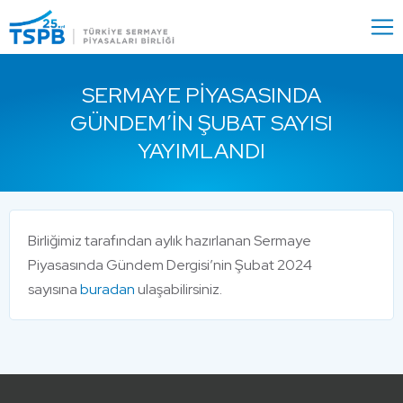
Menu
Close
SERMAYE PİYASASINDA
GÜNDEM’İN ŞUBAT SAYISI
YAYIMLANDI
Birliğimiz tarafından aylık hazırlanan Sermaye
Piyasasında Gündem Dergisi’nin Şubat 2024
sayısına
buradan
ulaşabilirsiniz.