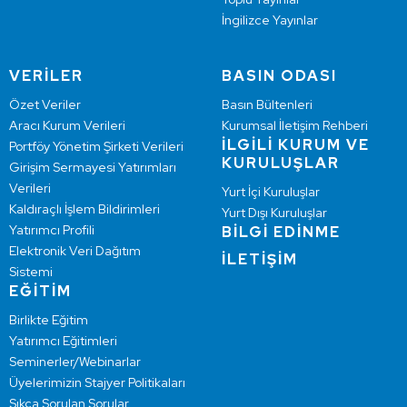
İngilizce Yayınlar
VERİLER
BASIN ODASI
Özet Veriler
Basın Bültenleri
Aracı Kurum Verileri
Kurumsal İletişim Rehberi
İLGİLİ KURUM VE
Portföy Yönetim Şirketi Verileri
KURULUŞLAR
Girişim Sermayesi Yatırımları
Verileri
Yurt İçi Kuruluşlar
Kaldıraçlı İşlem Bildirimleri
Yurt Dışı Kuruluşlar
Yatırımcı Profili
BİLGİ EDİNME
Elektronik Veri Dağıtım
İLETİŞİM
Sistemi
EĞİTİM
Birlikte Eğitim
Yatırımcı Eğitimleri
Seminerler/Webinarlar
Üyelerimizin Stajyer Politikaları
Sıkça Sorulan Sorular