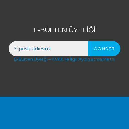
E-BÜLTEN ÜYELİĞİ
E-Bülten Üyeliği – KVKK ile İlgili Aydınlatma Metni