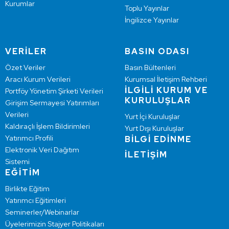
Kurumlar
Toplu Yayınlar
İngilizce Yayınlar
VERİLER
BASIN ODASI
Özet Veriler
Basın Bültenleri
Aracı Kurum Verileri
Kurumsal İletişim Rehberi
İLGİLİ KURUM VE
Portföy Yönetim Şirketi Verileri
KURULUŞLAR
Girişim Sermayesi Yatırımları
Verileri
Yurt İçi Kuruluşlar
Kaldıraçlı İşlem Bildirimleri
Yurt Dışı Kuruluşlar
Yatırımcı Profili
BİLGİ EDİNME
Elektronik Veri Dağıtım
İLETİŞİM
Sistemi
EĞİTİM
Birlikte Eğitim
Yatırımcı Eğitimleri
Seminerler/Webinarlar
Üyelerimizin Stajyer Politikaları