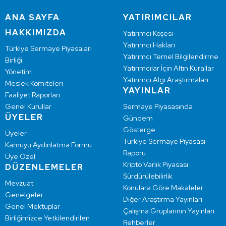
ANA SAYFA
YATIRIMCILAR
HAKKIMIZDA
Yatırımcı Köşesi
Yatırımcı Hakları
Türkiye Sermaye Piyasaları
Yatırımcı Temel Bilgilendirme
Birliği
Yatırımcılar İçin Altın Kurallar
Yönetim
Yatırımcı Algı Araştırmaları
Meslek Komiteleri
YAYINLAR
Faaliyet Raporları
Genel Kurullar
Sermaye Piyasasında
ÜYELER
Gündem
Gösterge
Üyeler
Türkiye Sermaye Piyasası
Kamuyu Aydınlatma Formu
Raporu
Üye Özel
Kripto Varlık Piyasası
DÜZENLEMELER
Sürdürülebilirlik
Mevzuat
Konulara Göre Makaleler
Genelgeler
Diğer Araştırma Yayınları
Genel Mektuplar
Çalışma Gruplarının Yayınları
Birliğimizce Yetkilendirilen
Rehberler