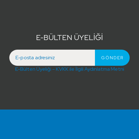
E-BÜLTEN ÜYELİĞİ
E-Bülten Üyeliği – KVKK ile İlgili Aydınlatma Metni