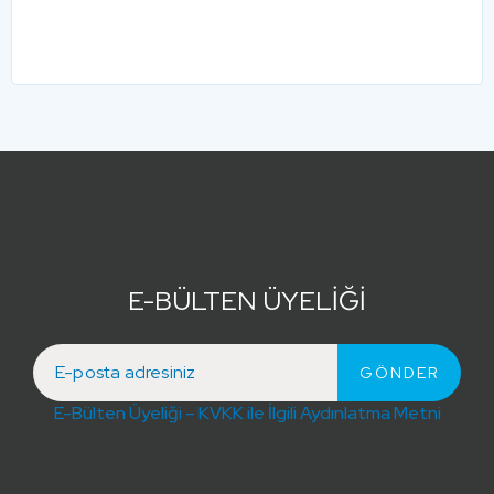
E-BÜLTEN ÜYELİĞİ
E-Bülten Üyeliği – KVKK ile İlgili Aydınlatma Metni