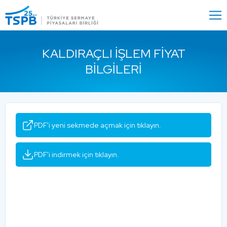
Menu
Close
KALDIRAÇLI İŞLEM FIYAT
BILGILERI
PDF'i yeni sekmede açmak için tıklayın.
PDF'i indirmek için tıklayın.