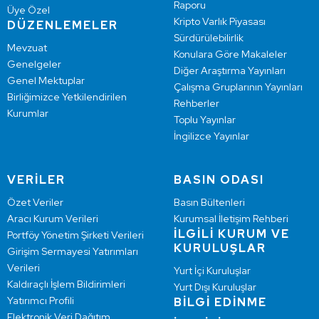
Raporu
Üye Özel
Kripto Varlık Piyasası
DÜZENLEMELER
Sürdürülebilirlik
Mevzuat
Konulara Göre Makaleler
Genelgeler
Diğer Araştırma Yayınları
Genel Mektuplar
Çalışma Gruplarının Yayınları
Birliğimizce Yetkilendirilen
Rehberler
Kurumlar
Toplu Yayınlar
İngilizce Yayınlar
VERİLER
BASIN ODASI
Özet Veriler
Basın Bültenleri
Aracı Kurum Verileri
Kurumsal İletişim Rehberi
İLGİLİ KURUM VE
Portföy Yönetim Şirketi Verileri
KURULUŞLAR
Girişim Sermayesi Yatırımları
Verileri
Yurt İçi Kuruluşlar
Kaldıraçlı İşlem Bildirimleri
Yurt Dışı Kuruluşlar
Yatırımcı Profili
BİLGİ EDİNME
Elektronik Veri Dağıtım