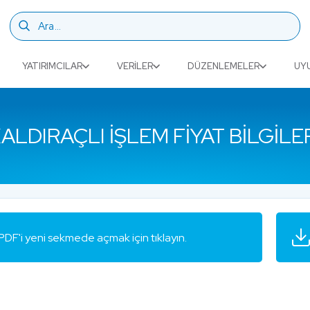
YATIRIMCILAR
VERILER
DÜZENLEMELER
UY
ALDIRAÇLI İŞLEM FIYAT BILGILE
PDF'i yeni sekmede açmak için tıklayın.