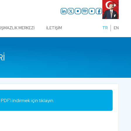
UŞMAZLIK MERKEZI
İLETIŞIM
TR
EN
RI
PDF'i indirmek için tıklayın.