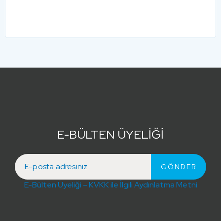
E-BÜLTEN ÜYELİĞİ
E-Bülten Üyeliği – KVKK ile İlgili Aydınlatma Metni