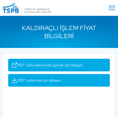
Menu
Close
KALDIRAÇLI İŞLEM FIYAT
BILGILERI
PDF'i yeni sekmede açmak için tıklayın.
PDF'i indirmek için tıklayın.