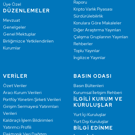
Raporu
Üye Özel
Kripto Varlık Piyasası
DÜZENLEMELER
Sürdürülebilirlik
Mevzuat
Konulara Göre Makaleler
Genelgeler
Diğer Araştırma Yayınları
Genel Mektuplar
Çalışma Gruplarının Yayınları
Birliğimizce Yetkilendirilen
Rehberler
Kurumlar
Toplu Yayınlar
İngilizce Yayınlar
VERİLER
BASIN ODASI
Özet Veriler
Basın Bültenleri
Aracı Kurum Verileri
Kurumsal İletişim Rehberi
İLGİLİ KURUM VE
Portföy Yönetim Şirketi Verileri
KURULUŞLAR
Girişim Sermayesi Yatırımları
Verileri
Yurt İçi Kuruluşlar
Kaldıraçlı İşlem Bildirimleri
Yurt Dışı Kuruluşlar
Yatırımcı Profili
BİLGİ EDİNME
Elektronik Veri Dağıtım