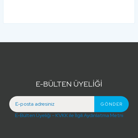
E-BÜLTEN ÜYELİĞİ
E-Bülten Üyeliği – KVKK ile İlgili Aydınlatma Metni