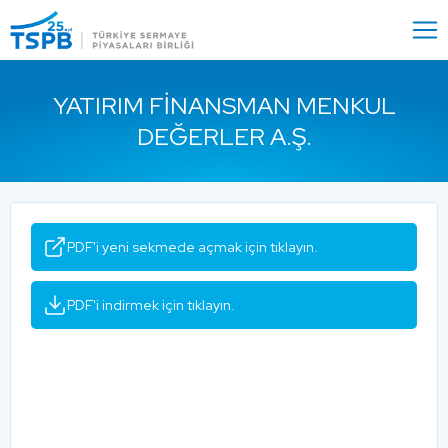
Menu
Close
YATIRIM FINANSMAN MENKUL
DEĞERLER A.Ş.
PDF'i yeni sekmede açmak için tıklayın.
PDF'i indirmek için tıklayın.