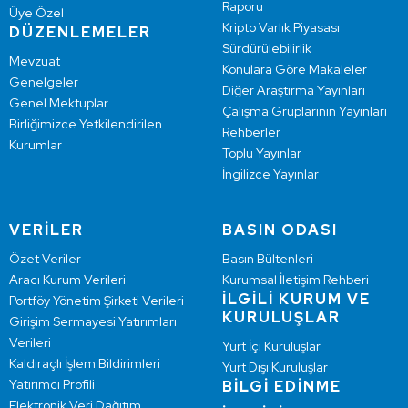
Raporu
Üye Özel
Kripto Varlık Piyasası
DÜZENLEMELER
Sürdürülebilirlik
Mevzuat
Konulara Göre Makaleler
Genelgeler
Diğer Araştırma Yayınları
Genel Mektuplar
Çalışma Gruplarının Yayınları
Birliğimizce Yetkilendirilen
Rehberler
Kurumlar
Toplu Yayınlar
İngilizce Yayınlar
VERİLER
BASIN ODASI
Özet Veriler
Basın Bültenleri
Aracı Kurum Verileri
Kurumsal İletişim Rehberi
İLGİLİ KURUM VE
Portföy Yönetim Şirketi Verileri
KURULUŞLAR
Girişim Sermayesi Yatırımları
Verileri
Yurt İçi Kuruluşlar
Kaldıraçlı İşlem Bildirimleri
Yurt Dışı Kuruluşlar
Yatırımcı Profili
BİLGİ EDİNME
Elektronik Veri Dağıtım