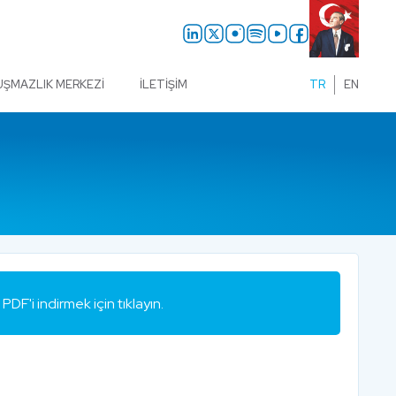
UŞMAZLIK MERKEZI
İLETIŞIM
TR
EN
PDF'i indirmek için tıklayın.