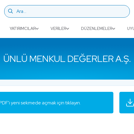
YATIRIMCILAR
VERILER
DÜZENLEMELER
UY
ÜNLÜ MENKUL DEĞERLER A.Ş.
PDF'i yeni sekmede açmak için tıklayın.