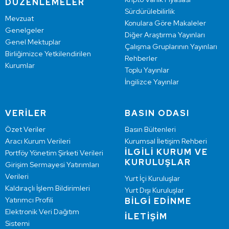
DÜZENLEMELER
Sürdürülebilirlik
Mevzuat
Konulara Göre Makaleler
Genelgeler
Diğer Araştırma Yayınları
Genel Mektuplar
Çalışma Gruplarının Yayınları
Birliğimizce Yetkilendirilen
Rehberler
Kurumlar
Toplu Yayınlar
İngilizce Yayınlar
VERİLER
BASIN ODASI
Özet Veriler
Basın Bültenleri
Aracı Kurum Verileri
Kurumsal İletişim Rehberi
İLGİLİ KURUM VE
Portföy Yönetim Şirketi Verileri
KURULUŞLAR
Girişim Sermayesi Yatırımları
Verileri
Yurt İçi Kuruluşlar
Kaldıraçlı İşlem Bildirimleri
Yurt Dışı Kuruluşlar
Yatırımcı Profili
BİLGİ EDİNME
Elektronik Veri Dağıtım
İLETİŞİM
Sistemi