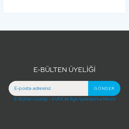
E-BÜLTEN ÜYELİĞİ
E-Bülten Üyeliği – KVKK ile İlgili Aydınlatma Metni