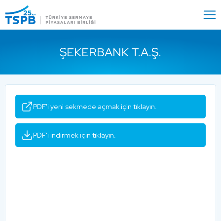
Menu
Close
ŞEKERBANK T.A.Ş.
PDF'i yeni sekmede açmak için tıklayın.
PDF'i indirmek için tıklayın.