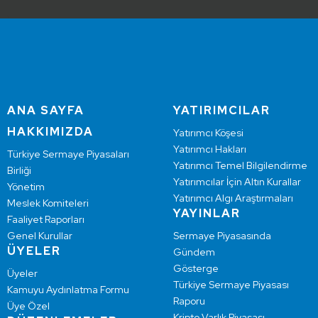
ANA SAYFA
YATIRIMCILAR
HAKKIMIZDA
Yatırımcı Köşesi
Yatırımcı Hakları
Türkiye Sermaye Piyasaları
Yatırımcı Temel Bilgilendirme
Birliği
Yatırımcılar İçin Altın Kurallar
Yönetim
Yatırımcı Algı Araştırmaları
Meslek Komiteleri
YAYINLAR
Faaliyet Raporları
Genel Kurullar
Sermaye Piyasasında
ÜYELER
Gündem
Gösterge
Üyeler
Türkiye Sermaye Piyasası
Kamuyu Aydınlatma Formu
Raporu
Üye Özel
Kripto Varlık Piyasası