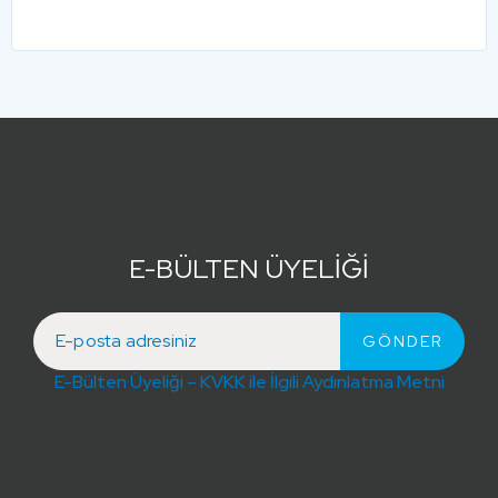
E-BÜLTEN ÜYELİĞİ
E-Bülten Üyeliği – KVKK ile İlgili Aydınlatma Metni