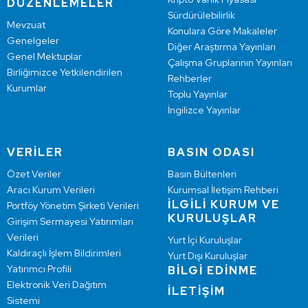
DÜZENLEMELER
Sürdürülebilirlik
Mevzuat
Konulara Göre Makaleler
Genelgeler
Diğer Araştırma Yayınları
Genel Mektuplar
Çalışma Gruplarının Yayınları
Birliğimizce Yetkilendirilen
Rehberler
Kurumlar
Toplu Yayınlar
İngilizce Yayınlar
VERİLER
BASIN ODASI
Özet Veriler
Basın Bültenleri
Aracı Kurum Verileri
Kurumsal İletişim Rehberi
İLGİLİ KURUM VE
Portföy Yönetim Şirketi Verileri
KURULUŞLAR
Girişim Sermayesi Yatırımları
Verileri
Yurt İçi Kuruluşlar
Kaldıraçlı İşlem Bildirimleri
Yurt Dışı Kuruluşlar
Yatırımcı Profili
BİLGİ EDİNME
Elektronik Veri Dağıtım
İLETİŞİM
Sistemi