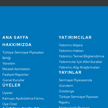
ANA SAYFA
YATIRIMCILAR
HAKKIMIZDA
Yatırımcı Köşesi
Yatırımcı Hakları
Türkiye Sermaye Piyasaları
Yatırımcı Temel Bilgilendirme
Birliği
Yatırımcılar İçin Altın Kurallar
Yönetim
Yatırımcı Algı Araştırmaları
Meslek Komiteleri
YAYINLAR
Faaliyet Raporları
Genel Kurullar
Sermaye Piyasasında
ÜYELER
Gündem
Gösterge
Üyeler
Türkiye Sermaye Piyasası
Kamuyu Aydınlatma Formu
Raporu
Üye Özel
Kripto Varlık Piyasası