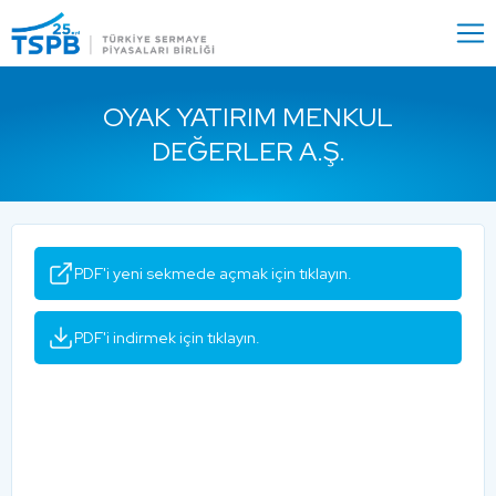
Menu
Close
OYAK YATIRIM MENKUL
DEĞERLER A.Ş.
PDF'i yeni sekmede açmak için tıklayın.
PDF'i indirmek için tıklayın.