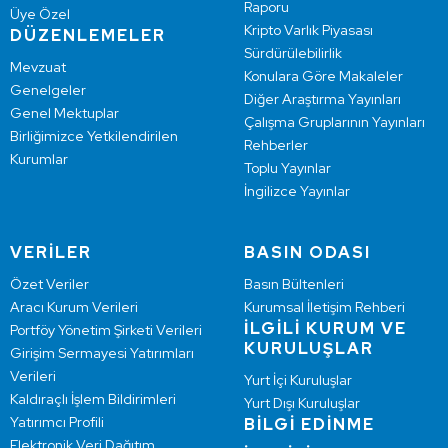
Raporu
Üye Özel
Kripto Varlık Piyasası
DÜZENLEMELER
Sürdürülebilirlik
Mevzuat
Konulara Göre Makaleler
Genelgeler
Diğer Araştırma Yayınları
Genel Mektuplar
Çalışma Gruplarının Yayınları
Birliğimizce Yetkilendirilen
Rehberler
Kurumlar
Toplu Yayınlar
İngilizce Yayınlar
VERİLER
BASIN ODASI
Özet Veriler
Basın Bültenleri
Aracı Kurum Verileri
Kurumsal İletişim Rehberi
İLGİLİ KURUM VE
Portföy Yönetim Şirketi Verileri
KURULUŞLAR
Girişim Sermayesi Yatırımları
Verileri
Yurt İçi Kuruluşlar
Kaldıraçlı İşlem Bildirimleri
Yurt Dışı Kuruluşlar
Yatırımcı Profili
BİLGİ EDİNME
Elektronik Veri Dağıtım