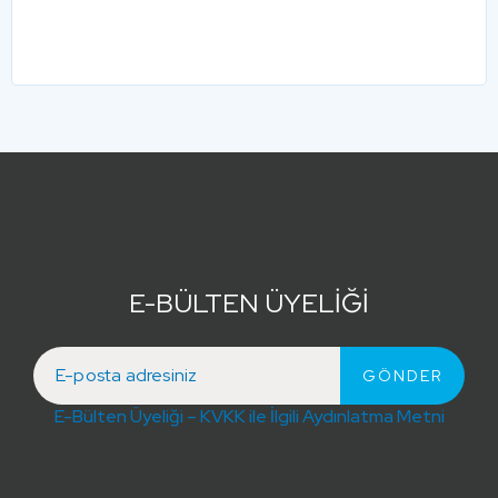
E-BÜLTEN ÜYELİĞİ
E-Bülten Üyeliği – KVKK ile İlgili Aydınlatma Metni