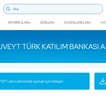
YATIRIMCILAR
VERILER
DÜZENLEMELER
UY
UVEYT TÜRK KATILIM BANKASI A.
PDF'i yeni sekmede açmak için tıklayın.