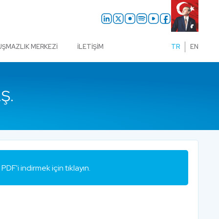
UŞMAZLIK MERKEZI
İLETIŞIM
TR
EN
Ş.
PDF'i indirmek için tıklayın.