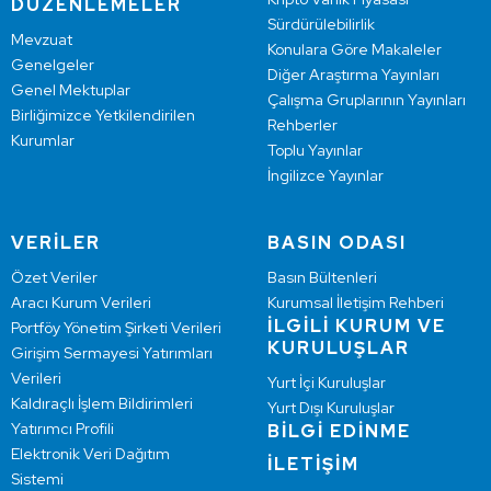
DÜZENLEMELER
Sürdürülebilirlik
Mevzuat
Konulara Göre Makaleler
Genelgeler
Diğer Araştırma Yayınları
Genel Mektuplar
Çalışma Gruplarının Yayınları
Birliğimizce Yetkilendirilen
Rehberler
Kurumlar
Toplu Yayınlar
İngilizce Yayınlar
VERİLER
BASIN ODASI
Özet Veriler
Basın Bültenleri
Aracı Kurum Verileri
Kurumsal İletişim Rehberi
İLGİLİ KURUM VE
Portföy Yönetim Şirketi Verileri
KURULUŞLAR
Girişim Sermayesi Yatırımları
Verileri
Yurt İçi Kuruluşlar
Kaldıraçlı İşlem Bildirimleri
Yurt Dışı Kuruluşlar
Yatırımcı Profili
BİLGİ EDİNME
Elektronik Veri Dağıtım
İLETİŞİM
Sistemi