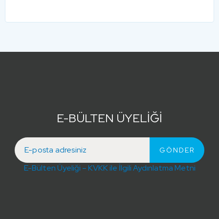
E-BÜLTEN ÜYELİĞİ
E-Bülten Üyeliği – KVKK ile İlgili Aydınlatma Metni