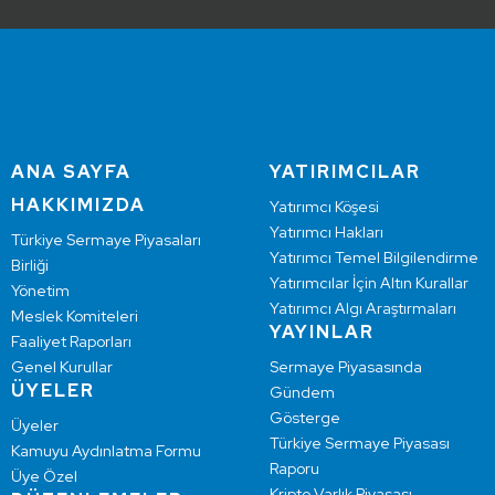
ANA SAYFA
YATIRIMCILAR
HAKKIMIZDA
Yatırımcı Köşesi
Yatırımcı Hakları
Türkiye Sermaye Piyasaları
Yatırımcı Temel Bilgilendirme
Birliği
Yatırımcılar İçin Altın Kurallar
Yönetim
Yatırımcı Algı Araştırmaları
Meslek Komiteleri
YAYINLAR
Faaliyet Raporları
Genel Kurullar
Sermaye Piyasasında
ÜYELER
Gündem
Gösterge
Üyeler
Türkiye Sermaye Piyasası
Kamuyu Aydınlatma Formu
Raporu
Üye Özel
Kripto Varlık Piyasası