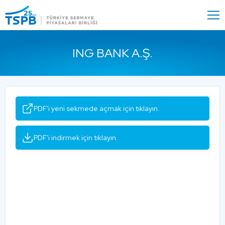
Menu
Close
ING BANK A.Ş.
PDF'i yeni sekmede açmak için tıklayın.
PDF'i indirmek için tıklayın.