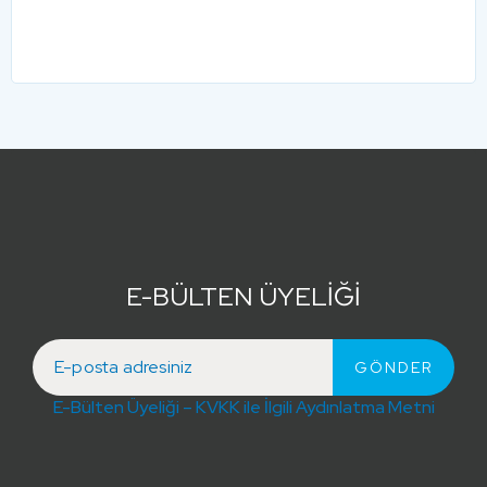
E-BÜLTEN ÜYELİĞİ
E-Bülten Üyeliği – KVKK ile İlgili Aydınlatma Metni