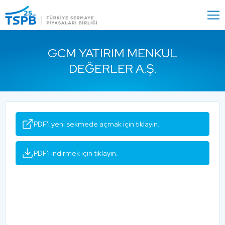
Menu
Close
GCM YATIRIM MENKUL
DEĞERLER A.Ş.
PDF'i yeni sekmede açmak için tıklayın.
PDF'i indirmek için tıklayın.