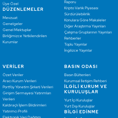
Raporu
Üye Özel
Kripto Varlık Piyasası
DÜZENLEMELER
Sürdürülebilirlik
Mevzuat
Konulara Göre Makaleler
Genelgeler
Diğer Araştırma Yayınları
Genel Mektuplar
Çalışma Gruplarının Yayınları
Birliğimizce Yetkilendirilen
Rehberler
Kurumlar
Toplu Yayınlar
İngilizce Yayınlar
VERİLER
BASIN ODASI
Özet Veriler
Basın Bültenleri
Aracı Kurum Verileri
Kurumsal İletişim Rehberi
İLGİLİ KURUM VE
Portföy Yönetim Şirketi Verileri
KURULUŞLAR
Girişim Sermayesi Yatırımları
Verileri
Yurt İçi Kuruluşlar
Kaldıraçlı İşlem Bildirimleri
Yurt Dışı Kuruluşlar
Yatırımcı Profili
BİLGİ EDİNME
Elektronik Veri Dağıtım