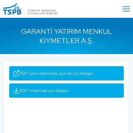
Menu
Close
GARANTI YATIRIM MENKUL
KIYMETLER A.Ş.
PDF'i yeni sekmede açmak için tıklayın.
PDF'i indirmek için tıklayın.