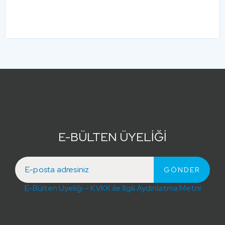
E-BÜLTEN ÜYELİĞİ
E-Bülten Üyeliği – KVKK ile İlgili Aydınlatma Metni