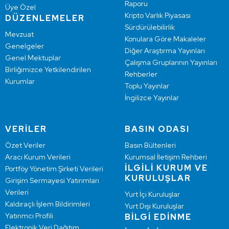
Raporu
Üye Özel
Kripto Varlık Piyasası
DÜZENLEMELER
Sürdürülebilirlik
Mevzuat
Konulara Göre Makaleler
Genelgeler
Diğer Araştırma Yayınları
Genel Mektuplar
Çalışma Gruplarının Yayınları
Birliğimizce Yetkilendirilen
Rehberler
Kurumlar
Toplu Yayınlar
İngilizce Yayınlar
VERİLER
BASIN ODASI
Özet Veriler
Basın Bültenleri
Aracı Kurum Verileri
Kurumsal İletişim Rehberi
İLGİLİ KURUM VE
Portföy Yönetim Şirketi Verileri
KURULUŞLAR
Girişim Sermayesi Yatırımları
Verileri
Yurt İçi Kuruluşlar
Kaldıraçlı İşlem Bildirimleri
Yurt Dışı Kuruluşlar
Yatırımcı Profili
BİLGİ EDİNME
Elektronik Veri Dağıtım