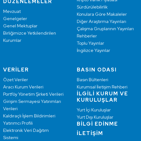
DÜZENLEMELER
Sürdürülebilirlik
Mevzuat
Konulara Göre Makaleler
Genelgeler
Diğer Araştırma Yayınları
Genel Mektuplar
Çalışma Gruplarının Yayınları
Birliğimizce Yetkilendirilen
Rehberler
Kurumlar
Toplu Yayınlar
İngilizce Yayınlar
VERİLER
BASIN ODASI
Özet Veriler
Basın Bültenleri
Aracı Kurum Verileri
Kurumsal İletişim Rehberi
İLGİLİ KURUM VE
Portföy Yönetim Şirketi Verileri
KURULUŞLAR
Girişim Sermayesi Yatırımları
Verileri
Yurt İçi Kuruluşlar
Kaldıraçlı İşlem Bildirimleri
Yurt Dışı Kuruluşlar
Yatırımcı Profili
BİLGİ EDİNME
Elektronik Veri Dağıtım
İLETİŞİM
Sistemi