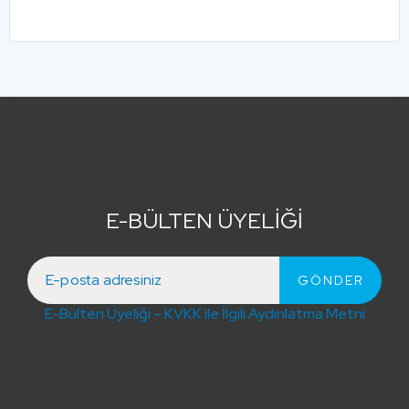
E-BÜLTEN ÜYELİĞİ
E-Bülten Üyeliği – KVKK ile İlgili Aydınlatma Metni