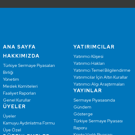
ANA SAYFA
YATIRIMCILAR
HAKKIMIZDA
Yatırımcı Köşesi
Yatırımcı Hakları
Türkiye Sermaye Piyasaları
Yatırımcı Temel Bilgilendirme
Birliği
Yatırımcılar İçin Altın Kurallar
Yönetim
Yatırımcı Algı Araştırmaları
Meslek Komiteleri
YAYINLAR
Faaliyet Raporları
Genel Kurullar
Sermaye Piyasasında
ÜYELER
Gündem
Gösterge
Üyeler
Türkiye Sermaye Piyasası
Kamuyu Aydınlatma Formu
Raporu
Üye Özel
Kripto Varlık Piyasası