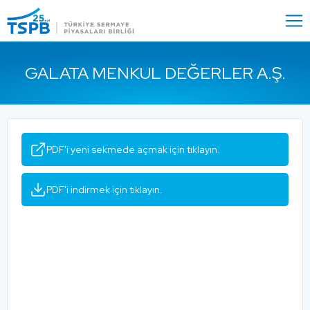
Menu
Close
GALATA MENKUL DEĞERLER A.Ş.
PDF'i yeni sekmede açmak için tıklayın.
PDF'i indirmek için tıklayın.