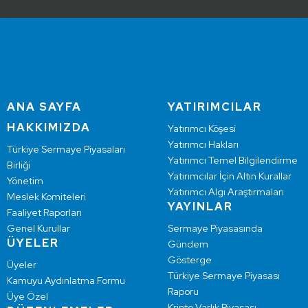
ANA SAYFA
YATIRIMCILAR
HAKKIMIZDA
Yatırımcı Köşesi
Yatırımcı Hakları
Türkiye Sermaye Piyasaları
Yatırımcı Temel Bilgilendirme
Birliği
Yatırımcılar İçin Altın Kurallar
Yönetim
Yatırımcı Algı Araştırmaları
Meslek Komiteleri
YAYINLAR
Faaliyet Raporları
Genel Kurullar
Sermaye Piyasasında
ÜYELER
Gündem
Gösterge
Üyeler
Türkiye Sermaye Piyasası
Kamuyu Aydınlatma Formu
Raporu
Üye Özel
Kripto Varlık Piyasası