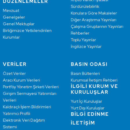
DÜZENLEMELER
Sürdürülebilirlik
Mevzuat
Konulara Göre Makaleler
Genelgeler
Diğer Araştırma Yayınları
Genel Mektuplar
Çalışma Gruplarının Yayınları
Birliğimizce Yetkilendirilen
Rehberler
Kurumlar
Toplu Yayınlar
İngilizce Yayınlar
VERİLER
BASIN ODASI
Özet Veriler
Basın Bültenleri
Aracı Kurum Verileri
Kurumsal İletişim Rehberi
İLGİLİ KURUM VE
Portföy Yönetim Şirketi Verileri
KURULUŞLAR
Girişim Sermayesi Yatırımları
Verileri
Yurt İçi Kuruluşlar
Kaldıraçlı İşlem Bildirimleri
Yurt Dışı Kuruluşlar
Yatırımcı Profili
BİLGİ EDİNME
Elektronik Veri Dağıtım
İLETİŞİM
Sistemi