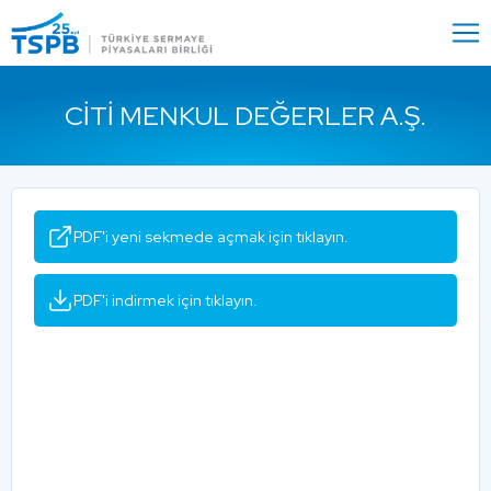
Menu
Close
CITI MENKUL DEĞERLER A.Ş.
PDF'i yeni sekmede açmak için tıklayın.
PDF'i indirmek için tıklayın.