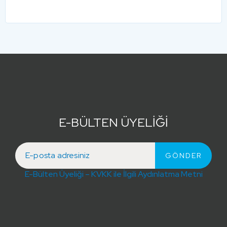
E-BÜLTEN ÜYELİĞİ
E-Bülten Üyeliği – KVKK ile İlgili Aydınlatma Metni