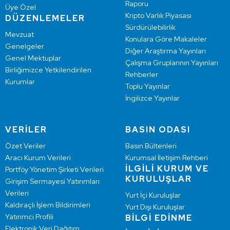
Raporu
Üye Özel
Kripto Varlık Piyasası
DÜZENLEMELER
Sürdürülebilirlik
Mevzuat
Konulara Göre Makaleler
Genelgeler
Diğer Araştırma Yayınları
Genel Mektuplar
Çalışma Gruplarının Yayınları
Birliğimizce Yetkilendirilen
Rehberler
Kurumlar
Toplu Yayınlar
İngilizce Yayınlar
VERİLER
BASIN ODASI
Özet Veriler
Basın Bültenleri
Aracı Kurum Verileri
Kurumsal İletişim Rehberi
İLGİLİ KURUM VE
Portföy Yönetim Şirketi Verileri
KURULUŞLAR
Girişim Sermayesi Yatırımları
Verileri
Yurt İçi Kuruluşlar
Kaldıraçlı İşlem Bildirimleri
Yurt Dışı Kuruluşlar
Yatırımcı Profili
BİLGİ EDİNME
Elektronik Veri Dağıtım