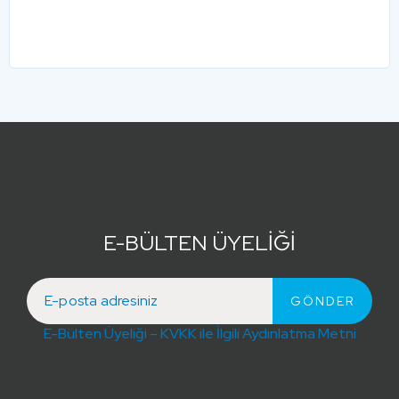
E-BÜLTEN ÜYELİĞİ
E-Bülten Üyeliği – KVKK ile İlgili Aydınlatma Metni