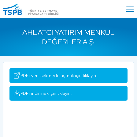
Menu
Close
AHLATCI YATIRIM MENKUL
DEĞERLER A.Ş.
PDF'i yeni sekmede açmak için tıklayın.
PDF'i indirmek için tıklayın.