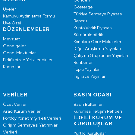
Gündem
Gösterge
Üyeler
Türkiye Sermaye Piyasası
Kamuyu Aydınlatma Formu
Raporu
Üye Özel
Kripto Varlık Piyasası
DÜZENLEMELER
Sürdürülebilirlik
Mevzuat
Konulara Göre Makaleler
Genelgeler
Diğer Araştırma Yayınları
Genel Mektuplar
Çalışma Gruplarının Yayınları
Birliğimizce Yetkilendirilen
Rehberler
Kurumlar
Toplu Yayınlar
İngilizce Yayınlar
VERİLER
BASIN ODASI
Özet Veriler
Basın Bültenleri
Aracı Kurum Verileri
Kurumsal İletişim Rehberi
İLGİLİ KURUM VE
Portföy Yönetim Şirketi Verileri
KURULUŞLAR
Girişim Sermayesi Yatırımları
Verileri
Yurt İçi Kuruluşlar