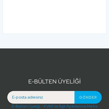
E-BÜLTEN ÜYELİĞİ
E-Bülten Üyeliği – KVKK ile İlgili Aydınlatma Metni