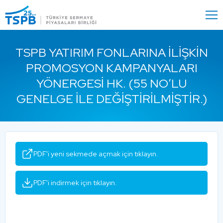
Menu
Close
TSPB YATIRIM FONLARINA İLIŞKIN
PROMOSYON KAMPANYALARI
YÖNERGESI HK. (55 NO’LU
GENELGE ILE DEĞIŞTIRILMIŞTIR.)
PDF'i yeni sekmede açmak için tıklayın.
PDF'i indirmek için tıklayın.